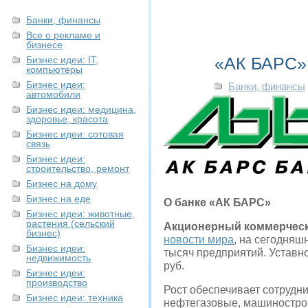
Банки, финансы
Все о рекламе и
бизнесе
«АК БАРС»:
Бизнес идеи: IT,
компьютеры
Бизнес идеи:
Банки, финансы
автомобили
Бизнес идеи: медицина,
здоровье, красота
Бизнес идеи: сотовая
связь
Бизнес идеи:
строительство, ремонт
Бизнес на дому
Бизнес на еде
О банке «АК БАРС»
Бизнес идеи: животные,
растения (сельский
Акционерный коммерческ
бизнес)
новости мира
, на сегодняш
Бизнес идеи:
тысяч предприятий. Уставно
недвижимость
руб.
Бизнес идеи:
производство
Рост обеспечивает сотрудн
Бизнес идеи: техника
нефтегазовые, машинострои