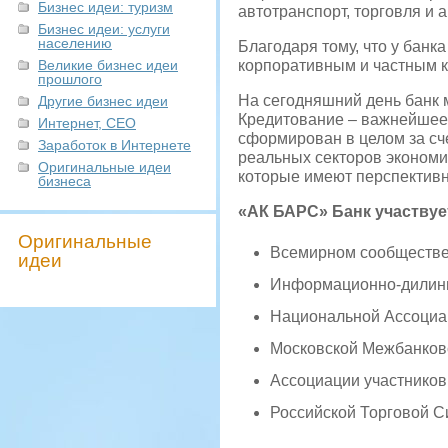
Бизнес идеи: туризм
автотранспорт, торговля и
Бизнес идеи: услуги
населению
Благодаря тому, что у банк
Великие бизнес идеи
корпоративным и частным кл
прошлого
На сегодняшний день банк 
Другие бизнес идеи
Кредитование – важнейшее 
Интернет, СЕО
сформирован в целом за сч
Заработок в Интернете
реальных секторов экономик
Оригинальные идеи
которые имеют перспективн
бизнеса
«АК БАРС» Банк участвует
Оригинальные
Всемирном сообществе 
идеи
Информационно-дилинго
Национальной Ассоциа
Московской Межбанков
Ассоциации участников
Российской Торговой С