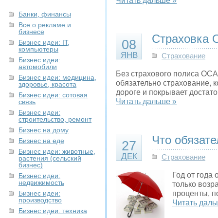
Читать дальше »
Банки, финансы
Все о рекламе и
бизнесе
Страховка 
08
Бизнес идеи: IT,
компьютеры
ЯНВ
Страхование
Бизнес идеи:
автомобили
Без страхового полиса ОСА
Бизнес идеи: медицина,
обязательно страхование, 
здоровье, красота
дороге и покрывает достат
Бизнес идеи: сотовая
Читать дальше »
связь
Бизнес идеи:
строительство, ремонт
Бизнес на дому
Что обязате
Бизнес на еде
27
Бизнес идеи: животные,
ДЕК
Страхование
растения (сельский
бизнес)
Год от года
Бизнес идеи:
недвижимость
только возр
Бизнес идеи:
проценты, п
производство
Читать даль
Бизнес идеи: техника