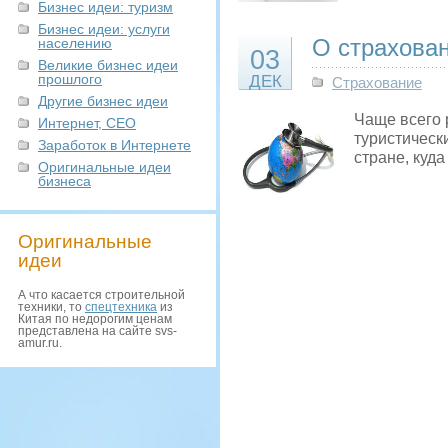
Бизнес идеи: туризм
Бизнес идеи: услуги
О страхован
населению
03
Великие бизнес идеи
прошлого
ДЕК
Страхование
Другие бизнес идеи
Чаще всего р
Интернет, СЕО
туристическ
Заработок в Интернете
стране, куд
Оригинальные идеи
бизнеса
Оригинальные
идеи
А что касается строительной
техники, то
спецтехника
из
Китая по недорогим ценам
представлена на сайте svs-
amur.ru.