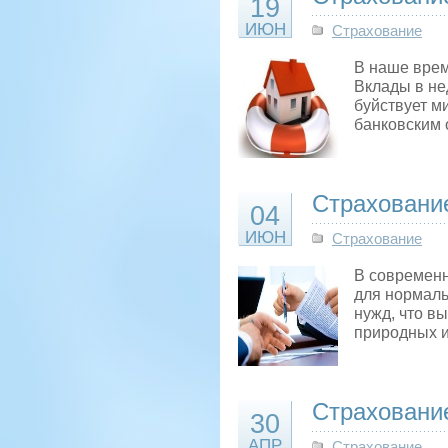
19
ИЮН
Страхование
В наше врем
Вклады в не
буйствует м
банковским 
Страховани
04
ИЮН
Страхование
В современн
для нормаль
нужд, что в
природных и
Страхование
30
АПР
Страхование