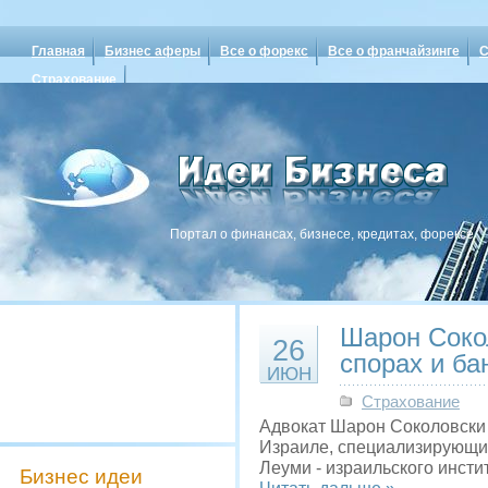
Главная
Бизнес аферы
Все о форекс
Все о франчайзинге
С
Страхование
Портал о финансах, бизнесе, кредитах, форексе
Шарон Сокол
26
спорах и ба
ИЮН
Страхование
Адвокат Шарон Соколовски 
Израиле, специализирующих
Леуми - израильского инсти
Бизнес идеи