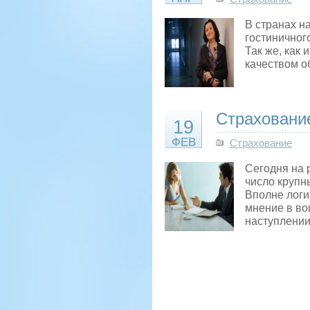
В странах н
гостиничног
Так же, как
качеством 
Страхование
19
ФЕВ
Страхование
Сегодня на 
число крупн
Вполне логи
мнение в во
наступлени