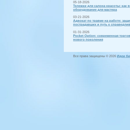
05-18-2026
Тележки для салона красоты: как 
оборудование для мастера
03-21-2026
Адвокат по травме на работе: защи
пострадавших и путь к справедли
01-31-2026
Pocket Option: современная торго
нового поколения
Все права защищены © 2026
Идеи би