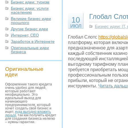
Бизнес идеи: туризм
Бизнес идеи: услуги
населению
Глобал Сло
10
Великие бизнес идеи
прошлого
ИЮЛ
Бизнес идеи: IT
Другие бизнес идеи
Интернет, СЕО
Глобал Слотс
https://globalsl
Заработок в Интернете
платформу, которая включа
Оригинальные идеи
предназначенное для азарт
бизнеса
каждый собственник казино 
последующей инсталляцией
выгодному тарифному плану
Оригинальные
требуется приобретать мо
идеи
профессиональным пользов
прибыли, который не огран
Оформление такого кредита
инструменты.
Читать дальш
очень удобно для людей,
которые работают
неофициально. Это
идеальный выход для
начинающего
предпринимателя, который
хочет создать свой бизнес и
ищет,
куда выгодно вложить
деньги
, так как получить кредит
для создания бизнеса нелегко
– нужны гарантии.