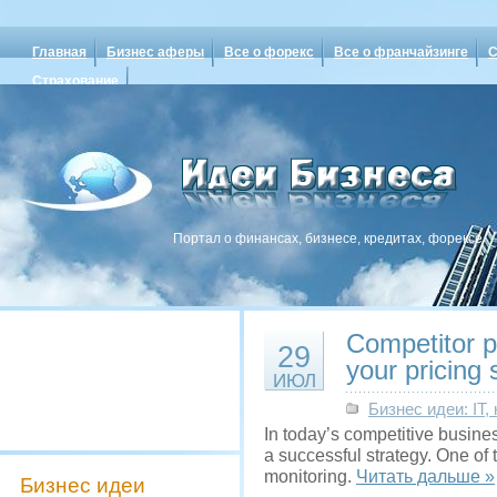
Главная
Бизнес аферы
Все о форекс
Все о франчайзинге
С
Страхование
Портал о финансах, бизнесе, кредитах, форексе
Competitor p
29
your pricing 
ИЮЛ
Бизнес идеи: IT
In today’s competitive busine
a successful strategy. One of 
monitoring.
Читать дальше »
Бизнес идеи