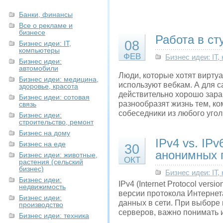
Банки, финансы
Все о рекламе и
бизнесе
Работа в ст
08
Бизнес идеи: IT,
компьютеры
ФЕВ
Бизнес идеи: IT
Бизнес идеи:
автомобили
Люди, которые хотят вирту
Бизнес идеи: медицина,
используют вебкам. А для 
здоровье, красота
действительно хорошо зараб
Бизнес идеи: сотовая
разнообразят жизнь тем, ко
связь
собеседники из любого уго
Бизнес идеи:
строительство, ремонт
Бизнес на дому
IPv4 vs. IP
Бизнес на еде
30
анонимных 
Бизнес идеи: животные,
ОКТ
растения (сельский
бизнес)
Бизнес идеи: IT
Бизнес идеи:
IPv4 (Internet Protocol versio
недвижимость
версии протокола Интернет
Бизнес идеи:
данных в сети. При выборе
производство
серверов, важно понимать 
Бизнес идеи: техника