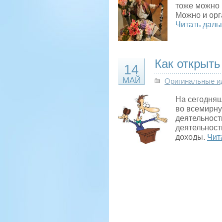
тоже можно 
Можно и орг
Читать даль
Как открыть
14
МАЙ
Оригинальные и
На сегодняш
во всемирную
деятельност
деятельност
доходы.
Чит