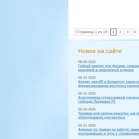
Страница 1 из 18
1
2
3
4
Новое на сайте
08-09-2026
Гибкий кирпич для фасада: совре
красивой и практичной отделки
06-24-2026
Кредит для ИП в Беларуси: какие 
финансирования доступны предп
05-31-2026
Агротехника суперсладкой кукуру
гибрида Лендмарк F1
05-18-2026
Тележки для салона красоты: как 
оборудование для мастера
03-21-2026
Адвокат по травме на работе: защи
пострадавших и путь к справедли