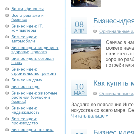
Банки, финансы
Все о рекламе и
Бизнес-идея
бизнесе
08
Бизнес идеи: IT,
компьютеры
АПР
Оригинальные и
Бизнес идеи:
автомобили
Сейчас в на
Бизнес идеи: медицина,
можете начат
здоровье, красота
являетесь н
Бизнес идеи: сотовая
хорошо разб
связь
потребител
Бизнес идеи:
строительство, ремонт
Бизнес на дому
Как купить 
10
Бизнес на еде
МАР
Бизнес идеи: животные,
Оригинальные и
растения (сельский
бизнес)
Задолго до появления Инте
Бизнес идеи:
искусства со всего мира. С
недвижимость
Читать дальше »
Бизнес идеи:
производство
Бизнес идеи: техника
Бизнес идея