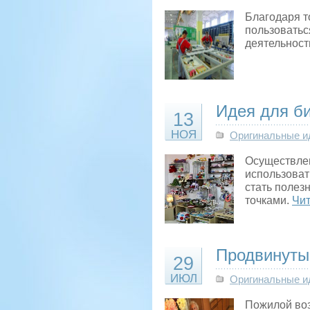
Благодаря т
пользоватьс
деятельност
Идея для б
13
НОЯ
Оригинальные и
Осуществлен
использовать
стать полез
точками.
Чит
Продвинуты
29
ИЮЛ
Оригинальные и
Пожилой возр