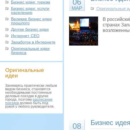
06
Бизнес идеи: туризм
МАР
Бизнес идеи: услуги
Оригинальные и
населению
Великие бизнес идеи
В российски
прошлого
странах Зап
Другие бизнес идеи
возложенны
Интернет, СЕО
Заработок в Интернете
Оригинальные идеи
бизнеса
Оригинальные
идеи
Занимаясь практически любым
видом бизнеса, становятся
необходимыми постоянные
деловые поездки в другие
города, поэтому
расписание
поездов
должно быть под
рукой у любого руководителя.
Бизнес иде
08