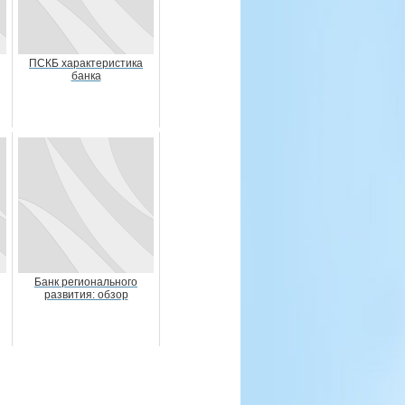
ПСКБ характеристика
банка
Банк регионального
развития: обзор