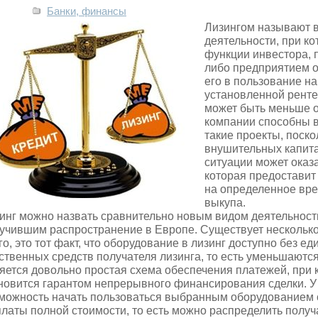
Банки, финансы
Лизингом называют 
деятельности, при к
функции инвестора, 
либо предприятием о
его в пользование н
установленной ренте
может быть меньше о
компании способны в
такие проекты, поско
внушительных капит
ситуации может оказ
которая предоставит
на определенное вр
выкупа.
инг можно назвать сравнительно новым видом деятельности
учившим распространение в Европе. Существует нескольк
го, это тот факт, что оборудование в лизинг доступно без 
ственных средств получателя лизинга, то есть уменьшают
яется довольно простая схема обеспечения платежей, при 
новится гарантом непрерывного финансирования сделки. У 
можность начать пользоваться выбранным оборудованием с
латы полной стоимости, то есть можно распределить получ