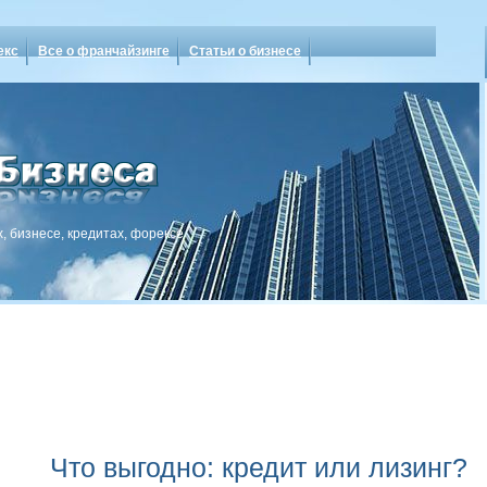
екс
Все о франчайзинге
Статьи о бизнесе
, бизнесе, кредитах, форексе
Что выгодно: кредит или лизинг?