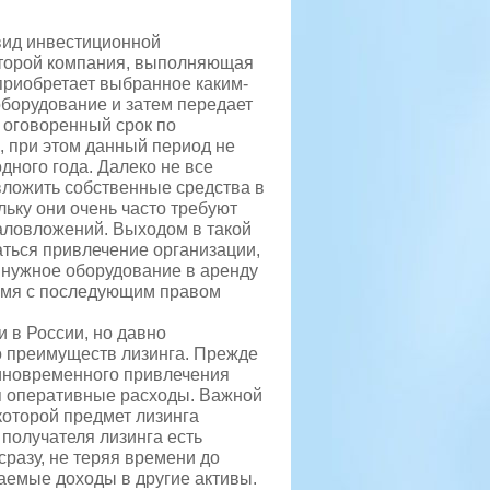
вид инвестиционной
оторой компания, выполняющая
приобретает выбранное каким-
борудование и затем передает
а оговоренный
срок по
, при этом данный период не
дного года. Далеко не все
ложить собственные средства в
льку они очень часто требуют
аловложений. Выходом в такой
аться привлечение организации,
 нужное оборудование в аренду
емя с последующим правом
 в России, но давно
о преимуществ лизинга. Прежде
единовременного привлечения
ся оперативные расходы. Важной
которой предмет лизинга
получателя лизинга есть
разу, не теряя времени до
аемые доходы в другие активы.