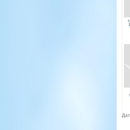
«
Дат