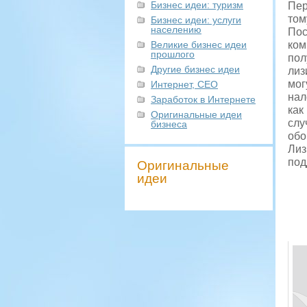
Бизнес идеи: туризм
Пер
том
Бизнес идеи: услуги
населению
Пос
Великие бизнес идеи
ком
прошлого
пол
Другие бизнес идеи
лиз
мог
Интернет, СЕО
нал
Заработок в Интернете
как
Оригинальные идеи
слу
бизнеса
обо
Лиз
под
Оригинальные
идеи