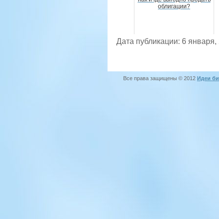
облигации?
Дата публикации: 6 января,
Все права защищены © 2012
Идеи би