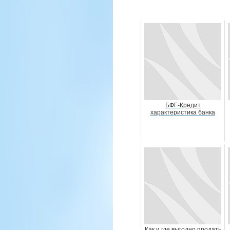
БФГ-Кредит
характеристика банка
Как и где выгодно продать