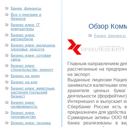
Банки, финансы
Все о рекламе и
бизнесе
Обзор Комм
Бизнес идеи: IT,
компьютеры
Бизнес идеи:
Банки, финансы
автомобили
Бизнес идеи: медицина,
здоровье, красота
Бизнес идеи: сотовая
связь
Главным направлением дея
Бизнес идеи:
рассчитанные на предприн
строительство, ремонт
на экспорт.
Бизнес на дому
Выданные лицензии Нацио
Бизнес на еде
заниматься валютными опер
Бизнес идеи: животные,
хранителя ценных бумаг
растения (сельский
деятельности (форфейтинг)
бизнес)
Интернешнл и выпускает их
Бизнес идеи:
недвижимость
Сбербанке России есть в
предназначен для удобства
Бизнес идеи:
производство
Суммарные активы ООО КБ 
Бизнес идеи: техника
банка реализованы в вид