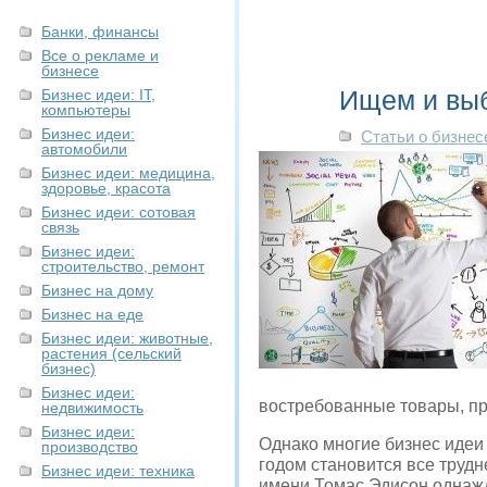
Банки, финансы
Все о рекламе и
бизнесе
Ищем и вы
Бизнес идеи: IT,
компьютеры
Бизнес идеи:
Статьи о бизнес
автомобили
Бизнес идеи: медицина,
здоровье, красота
Бизнес идеи: сотовая
связь
Бизнес идеи:
строительство, ремонт
Бизнес на дому
Бизнес на еде
Бизнес идеи: животные,
растения (сельский
бизнес)
Бизнес идеи:
востребованные товары, про
недвижимость
Бизнес идеи:
Однако многие бизнес идеи
производство
годом становится все трудн
Бизнес идеи: техника
имени Томас Эдисон однажд