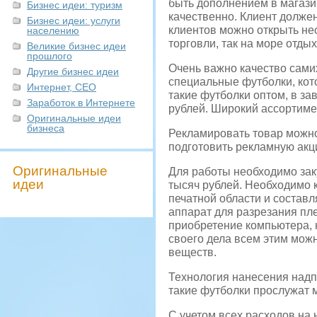
быть дополнением в магази
Бизнес идеи: туризм
качественно. Клиент должен
Бизнес идеи: услуги
клиентов можно открыть не
населению
торговли, так на море отд
Великие бизнес идеи
прошлого
Очень важно качество самих
Другие бизнес идеи
специальные футболки, кот
Интернет, СЕО
такие футболки оптом, в за
Заработок в Интернете
рублей. Широкий ассортиме
Оригинальные идеи
бизнеса
Рекламировать товар можно
подготовить рекламную акц
Оригинальные
Для работы необходимо зак
идеи
тысяч рублей. Необходимо 
печатной области и состав
аппарат для разрезания пл
приобретение компьютера, 
своего дела всем этим можн
веществ.
Технология нанесения надп
такие футболки прослужат м
С учетом всех расходов на 