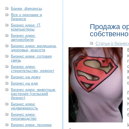
Банки, финансы
Все о рекламе и
бизнесе
Продажа ор
Бизнес идеи: IT,
компьютеры
собственно
Бизнес идеи:
автомобили
Статьи о бизнес
Бизнес идеи: медицина,
здоровье, красота
Бизнес идеи: сотовая
связь
Бизнес идеи:
строительство, ремонт
Бизнес на дому
Бизнес на еде
Бизнес идеи: животные,
растения (сельский
бизнес)
Бизнес идеи:
недвижимость
Бизнес идеи:
производство
Бизнес идеи: техника