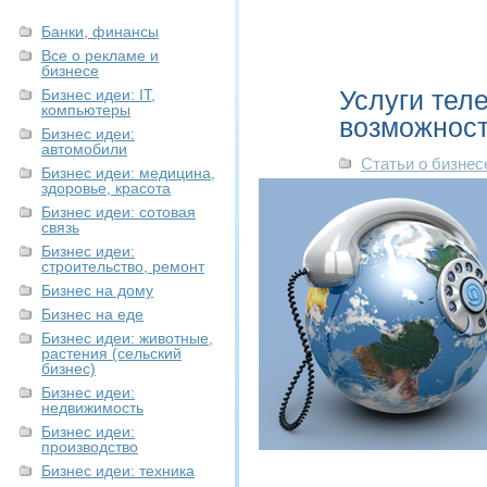
Банки, финансы
Все о рекламе и
бизнесе
Услуги тел
Бизнес идеи: IT,
компьютеры
возможност
Бизнес идеи:
автомобили
Статьи о бизнес
Бизнес идеи: медицина,
здоровье, красота
Бизнес идеи: сотовая
связь
Бизнес идеи:
строительство, ремонт
Бизнес на дому
Бизнес на еде
Бизнес идеи: животные,
растения (сельский
бизнес)
Бизнес идеи:
недвижимость
Бизнес идеи:
производство
Бизнес идеи: техника