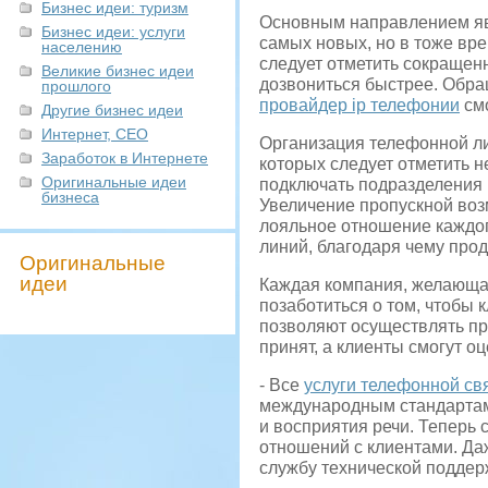
Бизнес идеи: туризм
Основным направлением явл
Бизнес идеи: услуги
самых новых, но в тоже вр
населению
следует отметить сокращен
Великие бизнес идеи
дозвониться быстрее. Обра
прошлого
провайдер ip телефонии
смо
Другие бизнес идеи
Интернет, СЕО
Организация телефонной л
Заработок в Интернете
которых следует отметить н
Оригинальные идеи
подключать подразделения 
бизнеса
Увеличение пропускной воз
лояльное отношение каждог
линий, благодаря чему про
Оригинальные
идеи
Каждая компания, желающа
позаботиться о том, чтобы 
позволяют осуществлять при
принят, а клиенты смогут о
- Все
услуги телефонной св
международным стандартам.
и восприятия речи. Теперь 
отношений с клиентами. Да
службу технической поддерж