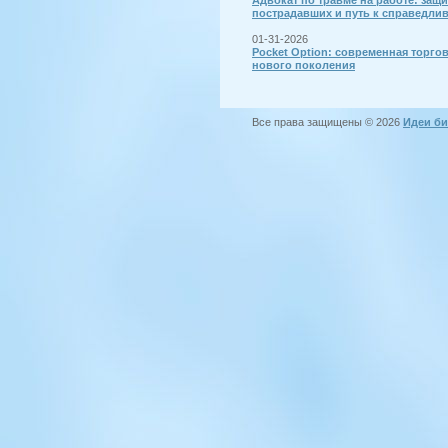
Адвокат по травме на работе: защи
пострадавших и путь к справедли
01-31-2026
Pocket Option: современная торго
нового поколения
Все права защищены © 2026
Идеи би