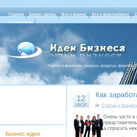
Главная
Бизнес аферы
Все о форекс
Все о франчайзинге
С
Страхование
Портал о финансах, бизнесе, кредитах, форексе
Как зарабо
12
ИЮЛ
Статьи о бизнес
Очень часто в
представитель»
а спросить нек
Бизнес идеи