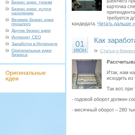
рабочего пр
Бизнес идеи: туризм
карточка сп
Бизнес идеи: услуги
претендента
населению
требуется д
Великие бизнес идеи
кандидата.
Читать дальше »
прошлого
Другие бизнес идеи
Интернет, СЕО
Как зарабо
01
Заработок в Интернете
ИЮН
Оригинальные идеи
Статьи о бизнес
бизнеса
Рассчитыв
Оригинальные
Итак, нам на
идеи
исходить из 
Так вот, пр
- годовой оборот должен сос
- месячный оборот – 280 тыс