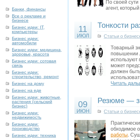
По своей сути
агент, которы
Банки, финансы
Все о рекламе и
бизнесе
Тонкости ра
11
Бизнес идеи: IT,
компьютеры
ИЮЛ
Статьи о бизнес
Бизнес идеи:
автомобили
Товарный зн
Бизнес идеи: медицина,
повышении л
здоровье, красота
используют 
Бизнес идеи: сотовая
связь
может предс
должен быть
Бизнес идеи:
строительство, ремонт
использоват
Читать даль
Бизнес на дому
Бизнес на еде
Бизнес идеи: животные,
Резюме — з
растения (сельский
09
бизнес)
ИЮН
Статьи о бизнес
Бизнес идеи:
недвижимость
Практически
Бизнес идеи:
производство
обходимое о
работы
. Су
Бизнес идеи: техника