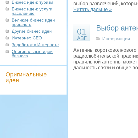
Бизнес идеи: туризм
выбор развлечений, которы
Бизнес идеи: услуги
Читать дальше »
населению
Великие бизнес идеи
прошлого
Выбор анте
01
Другие бизнес идеи
АВГ
Интернет, СЕО
Информация
Заработок в Интернете
Антенны коротковолнового 
Оригинальные идеи
бизнеса
радиолюбительской практи
правильной антенны может 
дальность связи и общие в
Оригинальные
идеи