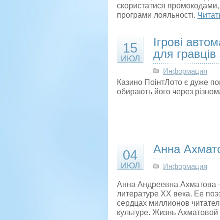
скористатися промокодами, у
програми лояльності.
Читат
Ігрові авто
15
для гравців
ИЮЛ
Информация
Казино ПоінтЛото є дуже по
обирають його через різнома
Анна Ахмато
04
ИЮЛ
Информация
Анна Андреевна Ахматова –
литературе XX века. Ее поэ
сердцах миллионов читател
культуре. Жизнь Ахматовой