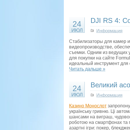
DJI RS 4: С
24
ИЮЛ
Информация
Стабилизаторы для камер 
видеопроизводстве, обесп
съемки. Одним из ведущих у
для покупки на сайте Formu
идеальный инструмент для 
Читать дальше »
Великий асо
24
ИЮЛ
Информация
Казино Монослот
запропонув
українську гривню. Ці авто
шансами на виграш, чудовою
роботою на смартфонах та 
азартні ігри: покер, блекдж