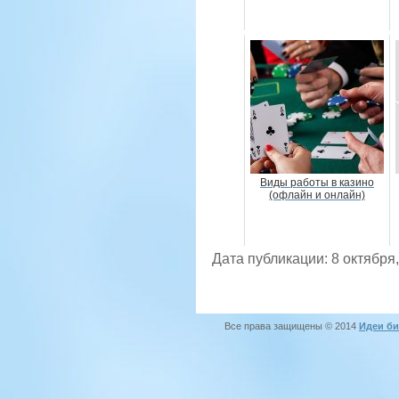
Виды работы в казино
(офлайн и онлайн)
Дата публикации: 8 октября
Все права защищены © 2014
Идеи би