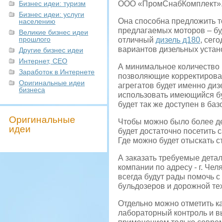
Бизнес идеи: туризм
ООО «ПромСнабКомплект»
Бизнес идеи: услуги
Она способна предложить т
населению
предлагаемых моторов – бу
Великие бизнес идеи
прошлого
отличный
дизель д180
, сег
вариантов дизельных устан
Другие бизнес идеи
Интернет, СЕО
А минимальное количество 
Заработок в Интернете
позволяющие корректирова
Оригинальные идеи
агрегатов будет именно ди
бизнеса
использовать имеющийся бу
будет так же доступен в ба
Оригинальные
Чтобы можно было более де
идеи
будет достаточно посетить 
Где можно будет отыскать с
А заказать требуемые детал
компании по адресу - г. Чел
всегда будут рады помочь 
бульдозеров и дорожной те
Отдельно можно отметить ка
лабораторный контроль и в