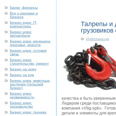
Банки, финансы
Все о рекламе и
бизнесе
Талрепы и 
Бизнес идеи: IT,
компьютеры
грузовиков
Бизнес идеи:
автомобили
Информация
Бизнес идеи: медицина,
здоровье, красота
Бизнес идеи: сотовая
связь
Бизнес идеи:
строительство, ремонт
Бизнес на дому
Бизнес на еде
Бизнес идеи: животные,
растения (сельский
бизнес)
Бизнес идеи:
недвижимость
качества и быть уверенным
Бизнес идеи:
Лидером среди поставщиком 
производство
компания «Vbg-spb».
Готов
Бизнес идеи: техника
детали и элементы для кре