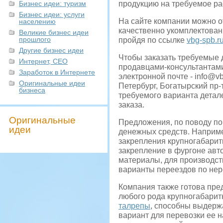
Бизнес идеи: туризм
продукцию на требуемое ра
Бизнес идеи: услуги
На сайте компании можно о
населению
качественно укомплектован
Великие бизнес идеи
прошлого
пройдя по ссылке
vbg-spb.r
Другие бизнес идеи
Чтобы заказать требуемые 
Интернет, СЕО
продавцами-консультантами,
Заработок в Интернете
электронной почте -
info@vb
Оригинальные идеи
Петербург, Богатырский пр-т
бизнеса
требуемого варианта детал
заказа.
Оригинальные
Предложения, по поводу по
идеи
денежных средств. Наприм
закрепления крупногабарит
закрепление в фургоне ав
материалы, для производст
варианты переездов по нер
Компания также готова пре
любого рода крупногабарит
талрепы
, способны выдерж
вариант для перевозки ее 