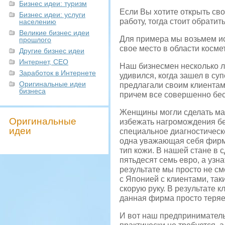
Бизнес идеи: туризм
Если Вы хотите открыть сво
Бизнес идеи: услуги
работу, тогда стоит обрати
населению
Великие бизнес идеи
Для примера мы возьмем ис
прошлого
свое место в области косме
Другие бизнес идеи
Интернет, СЕО
Наш бизнесмен несколько ле
Заработок в Интернете
удивился, когда зашел в су
Оригинальные идеи
предлагали своим клиентам
бизнеса
причем все совершенно бес
Женщины могли сделать мак
Оригинальные
избежать нагромождения бе
идеи
специальное диагностическо
одна уважающая себя фирма
тип кожи. В нашей стане в
пятьдесят семь евро, а узн
результате мы просто не см
с Японией с клиентами, таки
скорую руку. В результате 
данная фирма просто теряе
И вот наш предприниматель