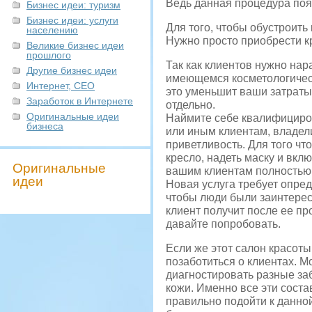
Ведь данная процедура поя
Бизнес идеи: туризм
Бизнес идеи: услуги
Для того, чтобы обустроить
населению
Нужно просто приобрести к
Великие бизнес идеи
прошлого
Так как клиентов нужно нар
Другие бизнес идеи
имеющемся косметологичес
Интернет, СЕО
это уменьшит ваши затраты.
Заработок в Интернете
отдельно.
Оригинальные идеи
Наймите себе квалифициров
бизнеса
или иным клиентам, владел
приветливость. Для того чт
кресло, надеть маску и вкл
Оригинальные
вашим клиентам полностью
идеи
Новая услуга требует опре
чтобы люди были заинтерес
клиент получит после ее пр
давайте попробовать.
Если же этот салон красот
позаботиться о клиентах. М
диагностировать разные за
кожи. Именно все эти сост
правильно подойти к данной