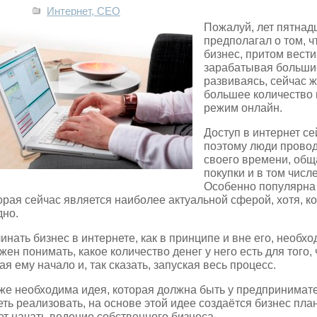
Интернет, СЕО
Пожалуй, лет пятнадц
предполагал о том, ч
бизнес, притом вести
зарабатывая большие
развиваясь, сейчас ж
большее количество
режим онлайн.
Доступ в интернет се
поэтому люди провод
своего времени, общ
покупки и в том числ
Особенно популярна 
орая сейчас является наиболее актуальной сферой, хотя, к
дно.
инать бизнес в интернете, как в принципе и вне его, необхо
жен понимать, какое количество денег у него есть для того,
ая ему начало и, так сказать, запуская весь процесс.
же необходима идея, которая должна быть у предпринимате
еть реализовать, на основе этой идее создаётся бизнес пла
ет начать ведение собственного бизнеса.