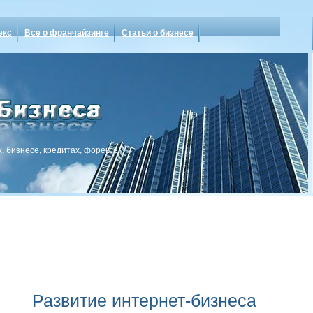
екс
Все о франчайзинге
Статьи о бизнесе
, бизнесе, кредитах, форексе
Развитие интернет-бизнеса