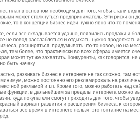
нес план в основном необходим для того, чтобы стали видн
орыми может столкнуться предприниматель. Эти риски он д
окие, то в концепции бизнес идеи нужно явно что-то поменя
е, если все складывается удачно, появились продажи и бол
се не повод расслабляться и отдыхать, нужно продолжать 
бизнеса, расширяться, придумывать что-то новое, но на ме
ьзя, тем более, что практически во всех сферах имеется оч
орая может тут же захватить. Конкуренты, как говорится, не 
но быть начеку.
частью, развивать бизнес в интернете не так сложно, там ест
 минимум, можно постоянно его рекламировать на различны
текстной рекламой и т.п. Кроме того, можно работать над с
ые функции, в дальнейшем за пределы интернета можно вы
азин, куда покупатели смогут приходить для того, чтобы ув
красный вариант развития и расширения бизнеса, к котором
аваться все время в интернете нельзя, это топтание на мес
рёд.