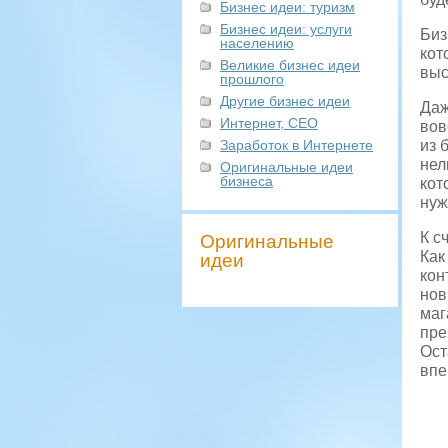
Бизнес идеи: туризм
Бизнес идеи: услуги
Биз
населению
кот
Великие бизнес идеи
выс
прошлого
Другие бизнес идеи
Даж
Интернет, СЕО
вов
Заработок в Интернете
из 
нел
Оригинальные идеи
бизнеса
кот
нуж
К с
Оригинальные
Как
идеи
кон
нов
маг
пре
Ост
впе