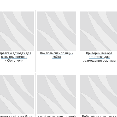
правка о доходах для
Как повысить позиции
Критерии выбора
визы при помощи
сайта
агентства для
«Юристкон»
размещения рекламы
оверка сайта на Ping-
Какой адрес электронной
Веб-сайт как реклама в