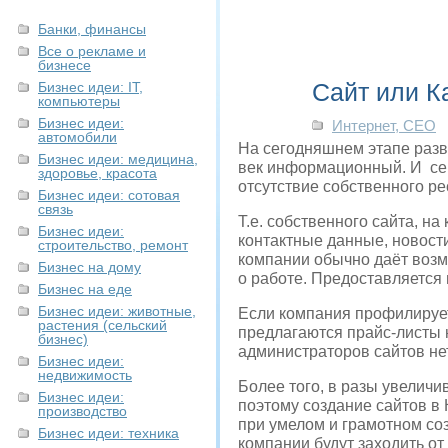
Банки, финансы
Все о рекламе и
бизнесе
Сайт или К
Бизнес идеи: IT,
компьютеры
Бизнес идеи:
Интернет, СЕО
автомобили
На сегодняшнем этапе разв
Бизнес идеи: медицина,
век информационный. И сег
здоровье, красота
отсутствие собственного рес
Бизнес идеи: сотовая
связь
Т.е. собственного сайта, 
Бизнес идеи:
контактные данные, новости
строительство, ремонт
компании обычно даёт возм
Бизнес на дому
о работе. Предоставляется
Бизнес на еде
Бизнес идеи: животные,
Если компания профилируетс
растения (сельский
предлагаются прайс-листы 
бизнес)
администраторов сайтов не
Бизнес идеи:
недвижимость
Более того, в разы увелич
Бизнес идеи:
поэтому создание сайтов в 
производство
при умелом и грамотном со
Бизнес идеи: техника
компании будут заходить от 