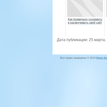
Как правильно создавать
и раскручивать свой сайт
Дата публикации: 25 марта,
Все права защищены © 2014
Идеи би