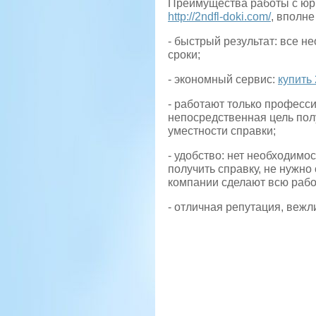
Преимущества работы с юр
http://2ndfl-doki.com/
, вполне
- быстрый результат: все 
сроки;
- экономный сервис:
купить
- работают только професс
непосредственная цель полу
уместности справки;
- удобство: нет необходим
получить справку, не нужно
компании сделают всю рабо
- отличная репутация, вежл