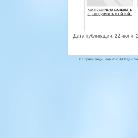
Как правильно создавать
и раскручивать свой сайт
Дата публикации: 22 июня, 
Все права защищены © 2014
Идеи би