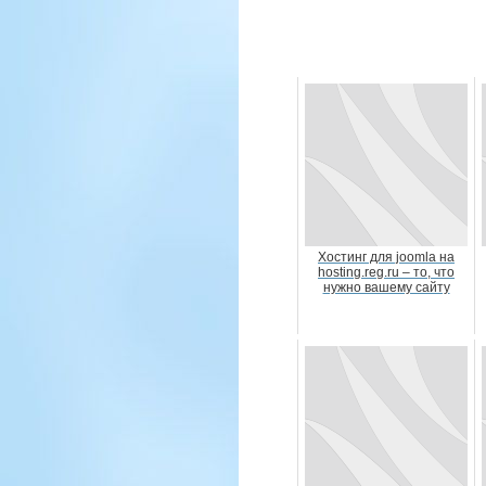
Хостинг для joomla на
hosting.reg.ru – то, что
нужно вашему сайту