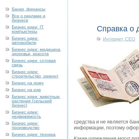
Банки, финансы
Все о рекламе и
бизнесе
Справка о 
Бизнес идеи: IT,
компьютеры
Бизнес идеи:
Интернет, СЕО
автомобили
Бизнес идеи: медицина,
здоровье, красота
Бизнес идеи: сотовая
связь
Бизнес идеи:
строительство, ремонт
Бизнес на дому
Бизнес на еде
Бизнес идеи: животные,
растения (сельский
бизнес)
Бизнес идеи:
недвижимость
средства и не является банк
Бизнес идеи:
производство
информации, поэтому офор
Бизнес идеи: техника
Какие учреждения могут по