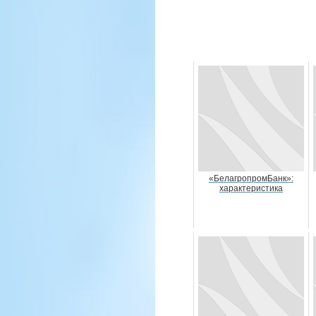
«БелагропромБанк»:
характеристика