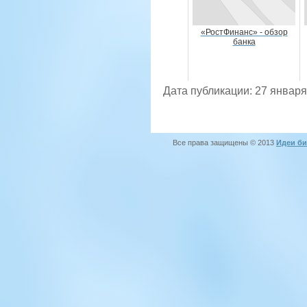
«РостФинанс» - обзор
банка
Дата публикации: 27 января
Все права защищены © 2013
Идеи би