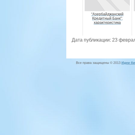
“Азербайджанский
Кредитный Банк”:
характеристика
Дата публикации: 23 февра
Все права защищены © 2013
Идеи би