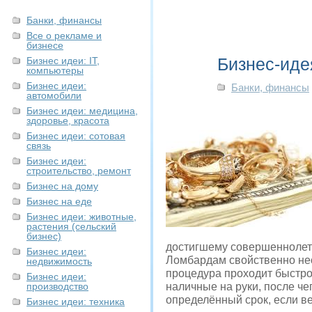
Банки, финансы
Все о рекламе и
бизнесе
Бизнес-иде
Бизнес идеи: IT,
компьютеры
Бизнес идеи:
Банки, финансы
автомобили
Бизнес идеи: медицина,
здоровье, красота
Бизнес идеи: сотовая
связь
Бизнес идеи:
строительство, ремонт
Бизнес на дому
Бизнес на еде
Бизнес идеи: животные,
растения (сельский
бизнес)
достигшему совершеннолети
Бизнес идеи:
Ломбардам свойственно нес
недвижимость
процедура проходит быстро 
Бизнес идеи:
производство
наличные на руки, после че
определённый срок, если ве
Бизнес идеи: техника