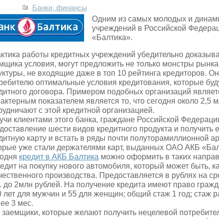
Банки, финансы
Одним из самых молодых и динам
учреждений в Российской Федера
«Балтика».
ктика работы кредитных учреждений убедительно доказыва
мщика условия, могут предложить не только монстры рынка
уктуры, не входящие даже в топ 10 рейтинга кредиторов. О
ребителю оптимальные условия кредитования, которые буд
дитного договора. Примером подобных организаций являе
актерным показателем является то, что сегодня около 2,5 
рудничают с этой кредитной организацией.
учи клиентами этого банка, граждане Российской Федерации
доставление шести видов кредитного продукта и получить ег
дитную карту и встать в ряды почти полуторамиллионной а
орые уже стали держателями карт, выданных ОАО АКБ «Бал
годня
кредит в АКБ Балтика
можно оформить в таких направ
редит на покупку нового автомобиля, который может быть, ка
чественного производства. Предоставляется в рублях на сро
. до 2млн рублей. На получение кредита имеют право гражда
0 лет для мужчин и 55 для женщин; общий стаж 1 год; стаж 
ее 3 мес.
е заемщики, которые желают получить нецелевой потребител