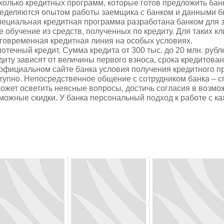
колько кредитных программ, которые готов предложить бан
еделяются опытом работы заемщика с банком и данными б
пециальная кредитная программа разработана банком для
е обучение из средств, полученных по кредиту. Для таких к
говременная кредитная линия на особых условиях.
потечный кредит. Сумма кредита от 300 тыс. до 20 млн. рубл
диту зависят от величины первого взноса, срока кредитован
официальном сайте банка условия получения кредитного п
тупно. Непосредственное общение с сотрудником банка – с
ожет осветить неясные вопросы, достичь согласия в возмо
можные скидки. У банка персональный подход к работе с к