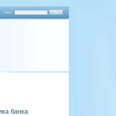
Поиск:
ика банка