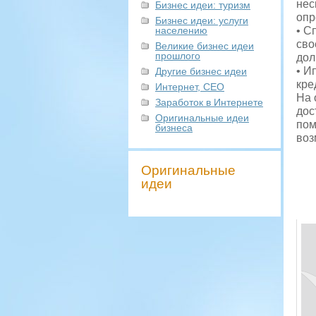
нес
Бизнес идеи: туризм
опр
Бизнес идеи: услуги
населению
• С
сво
Великие бизнес идеи
прошлого
дол
• И
Другие бизнес идеи
кре
Интернет, СЕО
На 
Заработок в Интернете
дос
Оригинальные идеи
пом
бизнеса
воз
Оригинальные
идеи