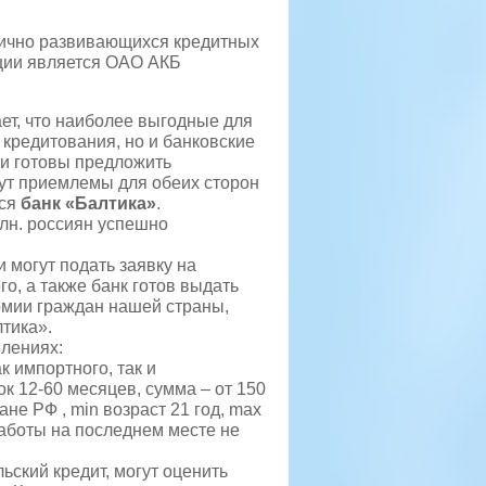
ично развивающихся кредитных
ции является ОАО АКБ
ет, что наиболее выгодные для
 кредитования, но и банковские
ни готовы предложить
ут приемлемы для обеих сторон
тся
банк «Балтика»
.
млн. россиян успешно
 могут подать заявку на
о, а также банк готов выдать
рмии граждан нашей страны,
тика».
лениях:
к импортного, так и
к 12-60 месяцев, сумма – от 150
не РФ , min возраст 21 год, max
работы на последнем месте не
ьский кредит, могут оценить