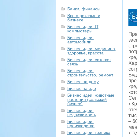
Банки, финансы
Все о рекламе и
бизнесе
Бизнес идеи: IT,
компьютеры
Пра
Бизнес идеи:
зае
автомобили
стр
Бизнес идеи: медицина,
пот
здоровье, красота
кре
Бизнес идеи: сотовая
Хар
связь
сот
Бизнес идеи:
Буд
строительство, ремонт
пре
Бизнес на дому
кре
Бизнес на еде
кот
Бизнес идеи: животные,
Се
растения (сельский
бизнес)
• К
оте
Бизнес идеи:
недвижимость
тыс
– 6
Бизнес идеи:
производство
мен
Бизнес идеи: техника
• Т