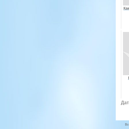
Как
Дат
Вс