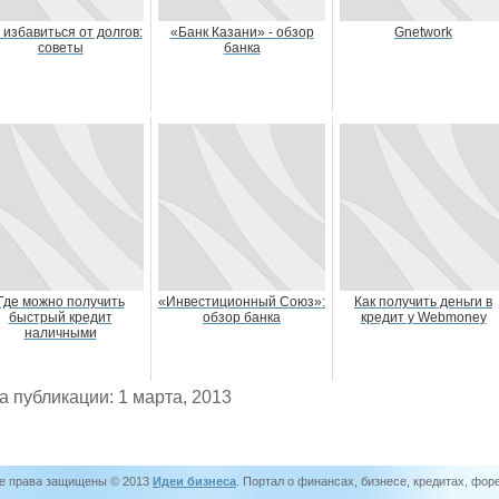
 избавиться от долгов:
«Банк Казани» - обзор
Gnetwork
советы
банка
Где можно получить
«Инвестиционный Союз»:
Как получить деньги в
быстрый кредит
обзор банка
кредит у Webmoney
наличными
а публикации: 1 марта, 2013
е права защищены © 2013
Идеи бизнеса
. Портал о финансах, бизнесе, кредитах, фор