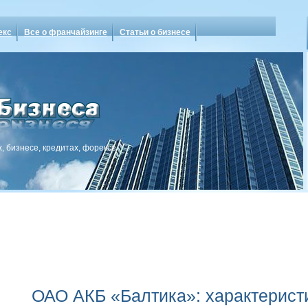
екс
Все о франчайзинге
Статьи о бизнесе
, бизнесе, кредитах, форексе
ОАО АКБ «Балтика»: характерист