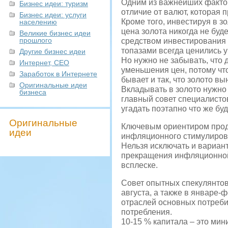
Одним из важнейших фактор
Бизнес идеи: туризм
отличие от валют, которая 
Бизнес идеи: услуги
Кроме того, инвестируя в з
населению
цена золота никогда не буд
Великие бизнес идеи
прошлого
средством инвестирования 
топазами всегда ценились у
Другие бизнес идеи
Но нужно не забывать, что 
Интернет, СЕО
уменьшения цен, потому что
Заработок в Интернете
бывает и так, что золото в
Оригинальные идеи
Вкладывать в золото нужно 
бизнеса
главный совет специалистов
угадать поэтапно что же бу
Оригинальные
Ключевым ориентиром продо
идеи
инфляционного стимулиров
Нельзя исключать и вариант
прекращения инфляционной 
всплеске.
Совет опытных спекулянтов
августа, а также в январе-
отраслей основных потребит
потребления.
10-15 % капитала – это ми