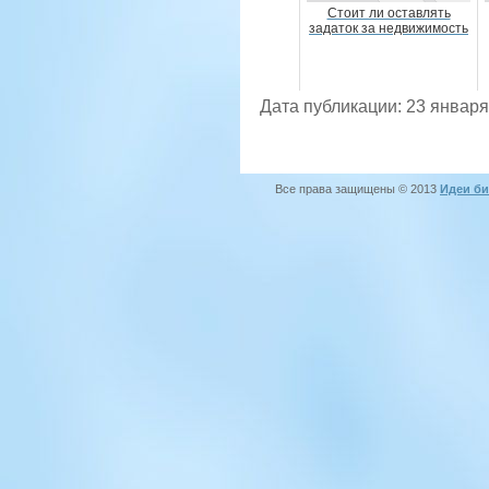
Стоит ли оставлять
задаток за недвижимость
Дата публикации: 23 января
Все права защищены © 2013
Идеи би