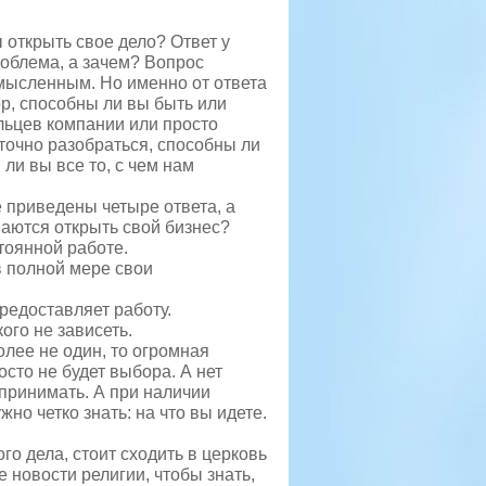
 открыть свое дело? Ответ у
роблема, а зачем? Вопрос
смысленным. Но именно от ответа
ор
, способны ли вы быть или
льцев компании или просто
точно разобраться, способны ли
и вы все то, с чем нам
 приведены четыре ответа, а
аются открыть свой бизнес?
тоянной работе.
в полной мере свои
предоставляет работу.
ого не зависеть.
олее не один, то огромная
осто не будет выбора. А нет
дпринимать. А при наличии
но четко знать: на что вы идете.
го дела, стоит сходить в церковь
е новости религии, чтобы знать,