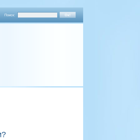
Поиск:
м?