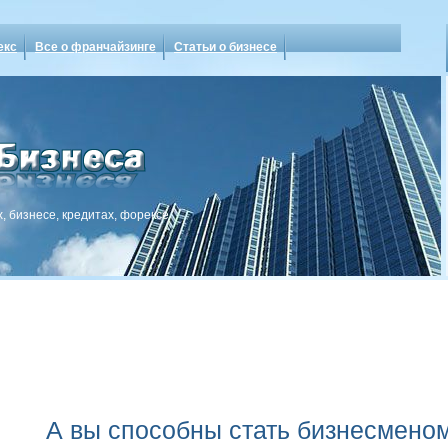
екс
Все о франчайзинге
Статьи о бизнесе
, бизнесе, кредитах, форексе
А вы способны стать бизнесмено