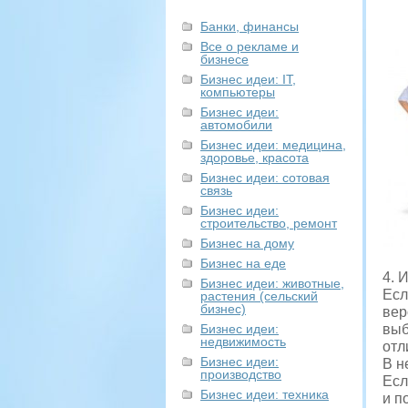
Банки, финансы
Все о рекламе и
бизнесе
Бизнес идеи: IT,
компьютеры
Бизнес идеи:
автомобили
Бизнес идеи: медицина,
здоровье, красота
Бизнес идеи: сотовая
связь
Бизнес идеи:
строительство, ремонт
Бизнес на дому
Бизнес на еде
4. 
Бизнес идеи: животные,
Есл
растения (сельский
бизнес)
вер
Бизнес идеи:
выб
недвижимость
отл
Бизнес идеи:
В н
производство
Есл
Бизнес идеи: техника
и п