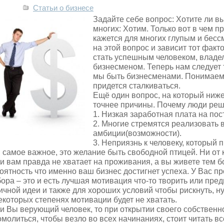
Статьи о бизнесе
Задайте себе вопрос: Хотите ли вы
многих: Хотим. Только вот в чем п
кажется для многих глупым и бес
на этой вопрос и зависит тот факт
стать успешным человеком, владе
бизнесменом. Теперь нам следует 
мы быть бизнесменами. Понимаем л
придется сталкиваться.
Ещё один вопрос, на который ниже
точнее причины. Почему люди реш
1. Низкая заработная плата на пос
2. Многие стремятся реализовать 
амбиции(возможности).
3. Неприязнь к человеку, который 
И самое важное, это желание быть свободной птицей. Ни от к
и вам правда не хватает на проживания, а вы живете тем б
оятность что именно ваш бизнес достигнет успеха. У Вас пр
ора – это и есть лучшая мотивация что-то творить или пре
ичной идеи и также для хороших условий чтобы рискнуть, нуж
екоторых степенях мотивации будет не хватать.
и Вы верующий человек, то при открытии своего собственно
омолиться, чтобы везло во всех начинаниях, стоит читать вс