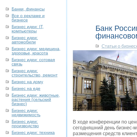
Банки, финансы
Все о рекламе и
бизнесе
Банк Росси
Бизнес идеи: IT,
компьютеры
финансово
Бизнес идеи:
автомобили
Статьи о бизнес
Бизнес идеи: медицина,
здоровье, красота
Бизнес идеи: сотовая
связь
Бизнес идеи:
строительство, ремонт
Бизнес на дому
Бизнес на еде
Бизнес идеи: животные,
растения (сельский
бизнес)
Бизнес идеи:
недвижимость
Бизнес идеи:
В ходе конференции по цен
производство
сегодняшний день бизнес-мо
Бизнес идеи: техника
размещения средств клиент