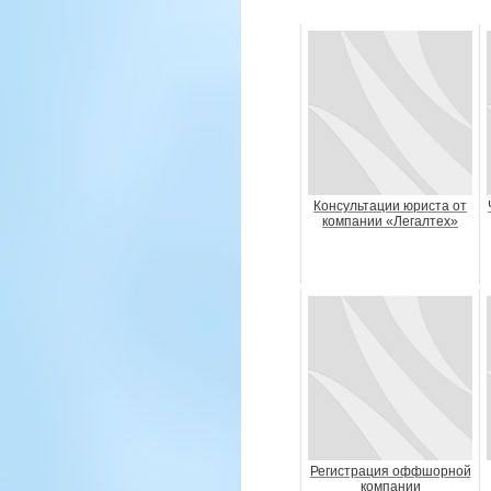
Консультации юриста от
компании «Легалтех»
Регистрация оффшорной
компании