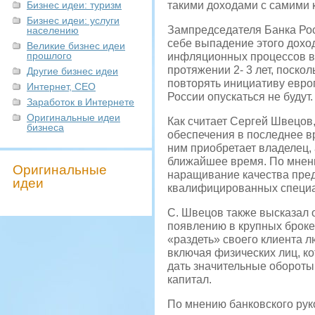
Бизнес идеи: туризм
такими доходами с самими 
Бизнес идеи: услуги
Зампредседателя Банка Рос
населению
себе выпадение этого доход
Великие бизнес идеи
прошлого
инфляционных процессов в 
протяжении 2- 3 лет, поск
Другие бизнес идеи
повторять инициативу евро
Интернет, СЕО
России опускаться не будут
Заработок в Интернете
Оригинальные идеи
Как считает Сергей Швецов,
бизнеса
обеспечения в последнее вр
ним приобретает владелец, 
ближайшее время. По мнени
Оригинальные
наращивание качества пред
идеи
квалифицированных специал
С. Швецов также высказал 
появлению в крупных брокес
«раздеть» своего клиента 
включая физических лиц, к
дать значительные обороты
капитал.
По мнению банковского рук