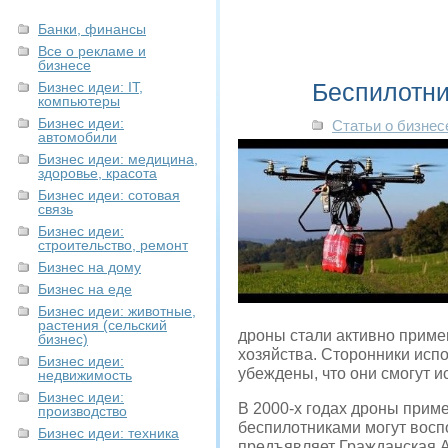
Банки, финансы
Все о рекламе и
бизнесе
Беспилотни
Бизнес идеи: IT,
компьютеры
Бизнес идеи:
Статьи о бизнес
автомобили
Бизнес идеи: медицина,
здоровье, красота
Бизнес идеи: сотовая
связь
Бизнес идеи:
строительство, ремонт
Бизнес на дому
Бизнес на еде
Бизнес идеи: животные,
растения (сельский
дроны стали активно приме
бизнес)
хозяйства. Сторонники испо
Бизнес идеи:
убеждены, что они смогут и
недвижимость
Бизнес идеи:
В 2000-х годах дроны прим
производство
беспилотниками могут восп
Бизнес идеи: техника
предъявляет Гражданская Ав