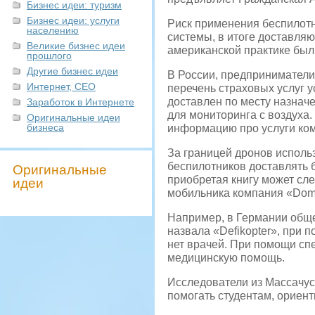
Бизнес идеи: туризм
Бизнес идеи: услуги
Риск применения беспилотны
населению
системы, в итоге доставляю
Великие бизнес идеи
американской практике был
прошлого
Другие бизнес идеи
В России, предприниматели 
Интернет, СЕО
перечень страховых услуг у
доставлен по месту назнач
Заработок в Интернете
для мониторинга с воздуха
Оригинальные идеи
бизнеса
информацию про услуги ко
За границей дронов исполь
беспилотников доставлять б
Оригинальные
приобретая книгу может сл
идеи
мобильника компания «Domi
Например, в Германии обще
назвала «Defikopter», при 
нет врачей. При помощи сп
медицинскую помощь.
Исследователи из Массачусе
помогать студентам, ориент