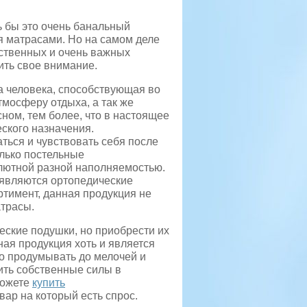
ь бы это очень банальный
я матрасами. Но на самом деле
ественных и очень важных
ить свое внимание.
 человека, способствующая во
тмосферу отдыха, а так же
ном, тем более, что в настоящее
ского назначения.
ться и чувствовать себя после
олько постельные
олютной разной наполняемостью.
появляются ортопедические
тимент, данная продукция не
трасы.
еские подушки, но приобрести их
ая продукция хоть и является
но продумывать до мелочей и
ить собственные силы в
можете
купить
вар на который есть спрос.