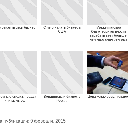
к открыть свой бизнес
С чего начать бизнес в
Маркетинговая
США
благотворительность
зарабатывает больше,
чем наружная реклама
ромные скидки: правда
Вендинговый бизнес в
Цена маркировки товаро
или вымысел
России
а публикации: 9 февраля, 2015