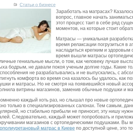
Статьи о бизнесе
Заработать на матрасах? Казалос
вопрос, главное начать заниматьс
этот процесс таит в себе ряд сущ
моментов, на которые стоит обрат
Матрасы — уникальная разработка
время релаксации погрузиться в а
насладиться крепким и здоровым с
время вышли матрасы ортопедиче
личные гениальные мысли, о том, как человеку лучше выспа
ыха бодрым, не давали покоя ученым долгие годы. Какие т
способления не разрабатывались и не выпускались, с абс
тигнуть комфорта во время сна казалось бы удалось, как 
ушки и матрасы. Но не смотря на появившийся новый ассор
олнила витрины магазинов, заменив обычные подушки и ма
омненно каждый хоть раз, но слышал про новые ортопедич
но только в специализированных салонах. Тем самым, данн
улярной, но стабильно прибыли не приносит, эту нишу нуж
алей. Следовательно, каждый может попробовать и прилож
кручивании магазинов с ортопедическими подушками. Вы 
ополиуретановый матрас в Киеве
по доступной цене, это то