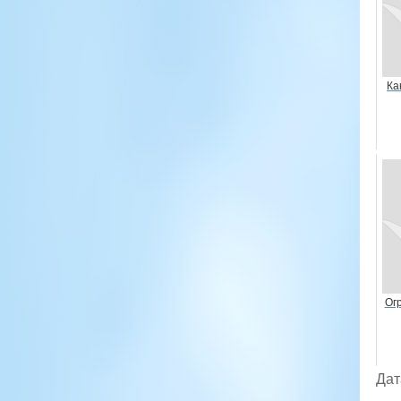
Ка
Ог
Дат