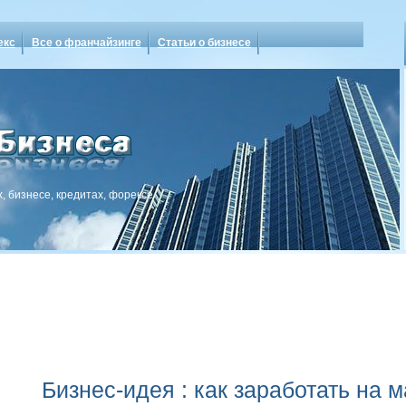
екс
Все о франчайзинге
Статьи о бизнесе
, бизнесе, кредитах, форексе
Бизнес-идея : как заработать на 