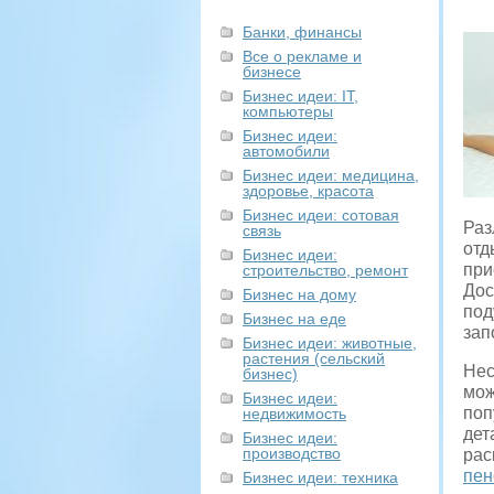
Банки, финансы
Все о рекламе и
бизнесе
Бизнес идеи: IT,
компьютеры
Бизнес идеи:
автомобили
Бизнес идеи: медицина,
здоровье, красота
Бизнес идеи: сотовая
Раз
связь
отд
Бизнес идеи:
при
строительство, ремонт
Дос
Бизнес на дому
под
Бизнес на еде
зап
Бизнес идеи: животные,
растения (сельский
Нес
бизнес)
мож
Бизнес идеи:
поп
недвижимость
дет
Бизнес идеи:
производство
рас
пен
Бизнес идеи: техника