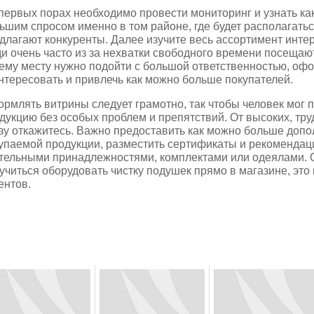
первых порах необходимо провести мониторинг и узнать ка
ьшим спросом именно в том районе, где будет располагатьс
длагают конкуренты. Далее изучите весь ассортимент инте
и очень часто из за нехватки свободного времени посещают 
ему месту нужно подойти с большой ответственностью, оф
нтересовать и привлечь как можно больше покупателей.
рмлять витрины следует грамотно, так чтобы человек мог п
дукцию без особых проблем и препятствий. От высоких, тр
зу откажитесь. Важно предоставить как можно больше доп
упаемой продукции, разместить сертификаты и рекомендац
тельными принадлежностями, комплектами или одеялами. 
учиться оборудовать чистку подушек прямо в магазине, эт
ентов.