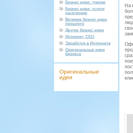
Бизнес идеи: туризм
На 
Бизнес идеи: услуги
бол
населению
пре
Великие бизнес идеи
люд
прошлого
сво
Другие бизнес идеи
заи
Интернет, СЕО
Заработок в Интернете
Офо
Оригинальные идеи
про
бизнеса
сра
пок
пос
Оригинальные
пол
идеи
кли