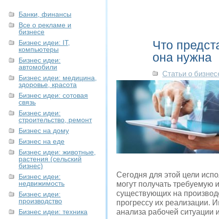
Банки, финансы
Все о рекламе и
бизнесе
Что предст
Бизнес идеи: IT,
компьютеры
она нужна
Бизнес идеи:
автомобили
Статьи о бизнес
Бизнес идеи: медицина,
здоровье, красота
Бизнес идеи: сотовая
связь
Бизнес идеи:
строительство, ремонт
Бизнес на дому
Бизнес на еде
Бизнес идеи: животные,
растения (сельский
бизнес)
Сегодня для этой цели исп
Бизнес идеи:
недвижимость
могут получать требуемую и
существующих на производс
Бизнес идеи:
производство
прогрессу их реализации. 
Бизнес идеи: техника
анализа рабочей ситуации и