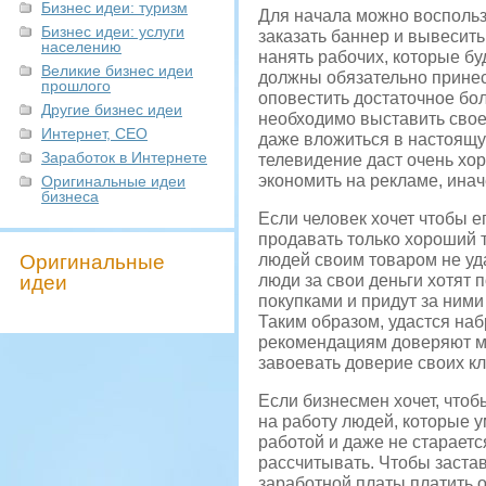
Бизнес идеи: туризм
Для начала можно воспользо
Бизнес идеи: услуги
заказать баннер и вывесить
населению
нанять рабочих, которые бу
Великие бизнес идеи
должны обязательно принес
прошлого
оповестить достаточное бо
Другие бизнес идеи
необходимо выставить свое
Интернет, СЕО
даже вложиться в настоящу
Заработок в Интернете
телевидение даст очень хор
экономить на рекламе, инач
Оригинальные идеи
бизнеса
Если человек хочет чтобы е
продавать только хороший 
Оригинальные
людей своим товаром не уд
идеи
люди за свои деньги хотят 
покупками и придут за ним
Таким образом, удастся на
рекомендациям доверяют мн
завоевать доверие своих кл
Если бизнесмен хочет, чтоб
на работу людей, которые 
работой и даже не старает
рассчитывать. Чтобы застав
заработной платы платить 