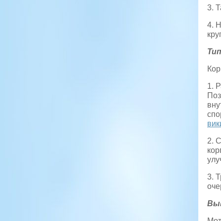
3. 
4. 
кру
Ти
Кор
1. 
Поз
вну
спо
вик
2. 
кор
улу
3. 
оче
Вы
Мот