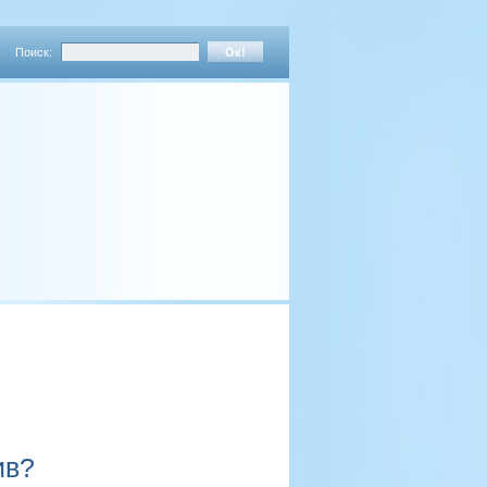
Поиск:
ив?