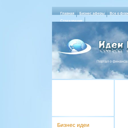
Главная
Бизнес аферы
Все о фор
Страхование
Портал о финансах
Бизнес идеи