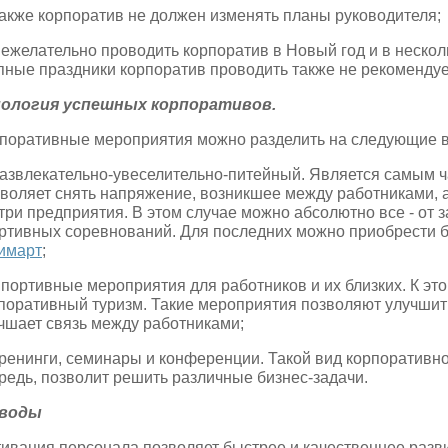
Также корпоратив не должен изменять планы руководителя;
Нежелательно проводить корпоратив в Новый год и в несколь
пные праздники корпоратив проводить также не рекомендуе
пология успешных корпоративов.
поративные мероприятия можно разделить на следующие 
Развлекательно-увеселительно-питейный. Является самым 
воляет снять напряжение, возникшее между работниками, 
три предприятия. В этом случае можно абсолютно все - от 
ртивных соревнований. Для последних можно приобрести 
имарт
;
Спортивные мероприятия для работников и их близких. К эт
поративный туризм. Такие мероприятия позволяют улучшить
чшает связь между работниками;
Тренинги, семинары и конференции. Такой вид корпоративн
редь, позволит решить различные бизнес-задачи.
воды
ивация персонала позволяет быстрее и качественнее разви