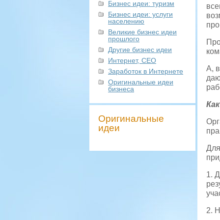
Бизнес идеи: туризм
все
Бизнес идеи: услуги
воз
населению
про
Великие бизнес идеи
прошлого
Про
Другие бизнес идеи
ком
Интернет, СЕО
А, 
Заработок в Интернете
даю
Оригинальные идеи
раб
бизнеса
Ка
Оригинальные
Орг
идеи
пра
Для
при
1. 
рез
уча
2. 