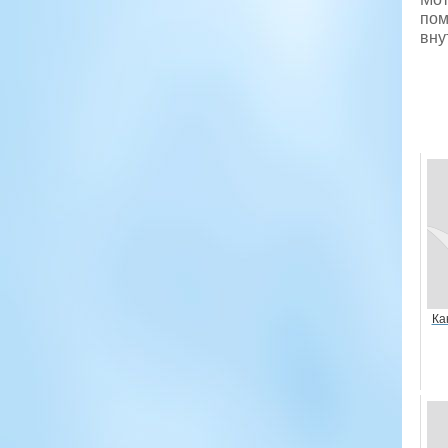
пом
вну
Ка