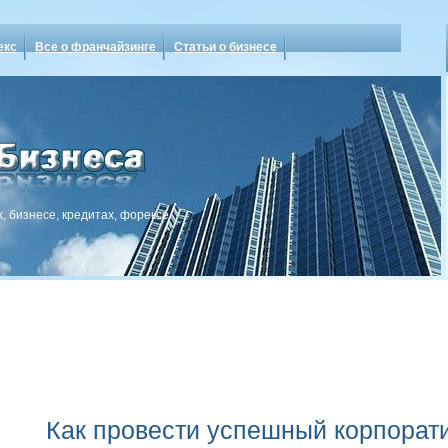
екс
Все о франчайзинге
Статьи о бизнесе
, бизнесе, кредитах, форексе
Как провести успешный корпорат