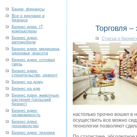
Банки, финансы
Все о рекламе и
бизнесе
Торговля –
Бизнес идеи: IT,
компьютеры
Бизнес идеи:
Статьи о бизнес
автомобили
Бизнес идеи: медицина,
здоровье, красота
Бизнес идеи: сотовая
связь
Бизнес идеи:
строительство, ремонт
Бизнес на дому
Бизнес на еде
Бизнес идеи: животные,
растения (сельский
бизнес)
Бизнес идеи:
настолько прочно вошел в н
недвижимость
осуществить все можно сид
Бизнес идеи:
производство
технологии позволяют сдела
Бизнес идеи: техника
По статистике, абсолютное