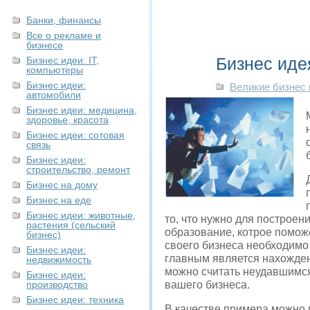
Банки, финансы
Все о рекламе и
бизнесе
Бизнес иде
Бизнес идеи: IT,
компьютеры
Бизнес идеи:
Великие бизнес
автомобили
Бизнес идеи: медицина,
здоровье, красота
Бизнес идеи: сотовая
связь
Бизнес идеи:
строительство, ремонт
Бизнес на дому
Бизнес на еде
Бизнес идеи: животные,
то, что нужно для построен
растения (сельский
образование, котрое поможе
бизнес)
своего бизнеса необходимо
Бизнес идеи:
главным является нахожден
недвижимость
можно считать неудавшимся
Бизнес идеи:
производство
вашего бизнеса.
Бизнес идеи: техника
В качестве примера можно 