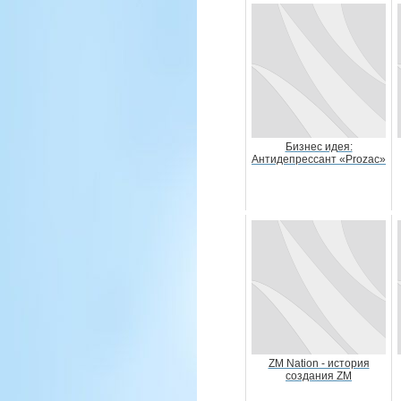
Бизнес идея:
Антидепрессант «Prozac»
ZM Nation - история
создания ZM