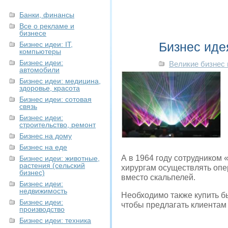
Банки, финансы
Все о рекламе и
бизнесе
Бизнес иде
Бизнес идеи: IT,
компьютеры
Бизнес идеи:
Великие бизнес
автомобили
Бизнес идеи: медицина,
здоровье, красота
Бизнес идеи: сотовая
связь
Бизнес идеи:
строительство, ремонт
Бизнес на дому
Бизнес на еде
А в 1964 году сотрудником 
Бизнес идеи: животные,
растения (сельский
хирургам осуществлять опе
бизнес)
вместо скальпелей.
Бизнес идеи:
недвижимость
Необходимо также купить бы
Бизнес идеи:
чтобы предлагать клиентам
производство
Бизнес идеи: техника