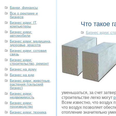
Банки, финансы
Все о рекламе и
бизнесе
Что такое г
Бизнес идеи: IT,
компьютеры
Бизнес идеи:
Бизнес идеи: ст
автомобили
Бизнес идеи: медицина,
здоровье, красота
Бизнес идеи: сотовая
связь
Бизнес идеи:
строительство, ремонт
Бизнес на дому
Бизнес на еде
Бизнес идеи: животные,
растения (сельский
бизнес)
уменьшаться, за счет затв
Бизнес идеи:
недвижимость
строительстве легко могут
р
Всем известно, что воздух 
Бизнес идеи:
производство
что воздух позволяет обес
Бизнес идеи: техника
отопление значительно умен