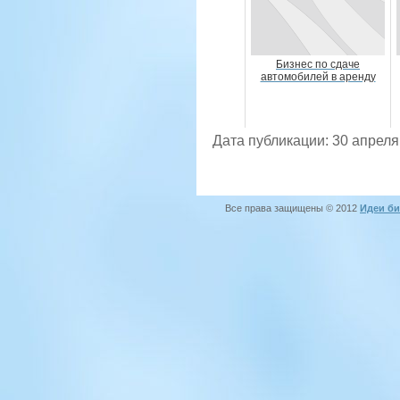
Бизнес по сдаче
автомобилей в аренду
Дата публикации: 30 апреля
Все права защищены © 2012
Идеи би