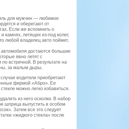
биль для мужчин — любимое
ордятся и оберегают от
гах. Если же вспомнить о
 и камнях, летящих из-под колес
 то любой владелец авто поймет,
у автомобиля достаются большие
оторые явно летят с
по встречной. В результате на
ны, за малым дыры.
 случае водители приобретают
енные фирмой «Абро». Ее
 стекле можно легко избавиться.
далить из него осколки. В набор
мое шприца выпустить в особом
сок». Затем все это следует
статки «жидкого стекла» после