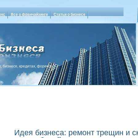
екс
Все о франчайзинге
Статьи о бизнесе
, бизнесе, кредитах, форексе
Идея бизнеса: ремонт трещин и с