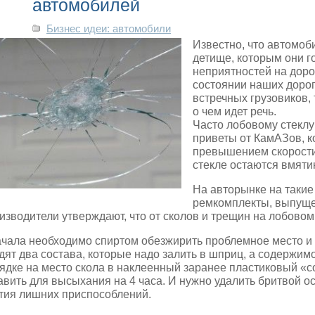
автомобилей
Бизнес идеи: автомобили
Известно, что автомо
детище, которым они г
неприятностей на доро
состоянии наших дорог
встречных грузовиков,
о чем идет речь.
Часто лобовому стекл
приветы от КамАЗов, к
превышением скорости 
стекле остаются вмяти
На авторынке на такие
ремкомплекты, выпущ
изводители утверждают, что от сколов и трещин на лобовом
чала необходимо спиртом обезжирить проблемное место и у
дят два состава, которые надо залить в шприц, а содержи
ядке на место скола в наклеенный заранее пластиковый «со
авить для высыхания на 4 часа. И нужно удалить бритвой о
тия лишних приспособлений.