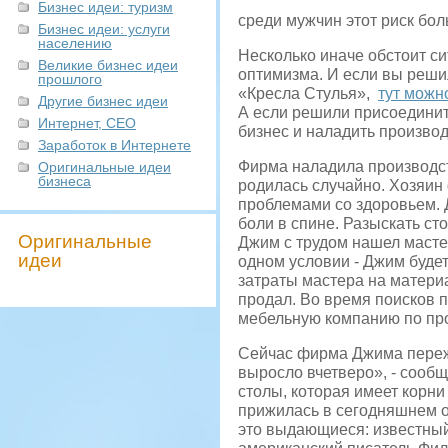
Бизнес идеи: туризм
среди мужчин этот риск бо
Бизнес идеи: услуги
населению
Несколько иначе обстоит си
Великие бизнес идеи
оптимизма. И если вы решил
прошлого
«Кресла Стулья»,
тут можн
Другие бизнес идеи
А если решили присоединит
Интернет, СЕО
бизнес и наладить производ
Заработок в Интернете
Фирма наладила производст
Оригинальные идеи
бизнеса
родилась случайно. Хозяин
проблемами со здоровьем. 
боли в спине. Разыскать ст
Оригинальные
Джим с трудом нашел мастер
идеи
одном условии - Джим будет
затраты мастера на материа
продал. Во время поисков 
мебельную компанию по про
Сейчас фирма Джима переж
выросло вчетверо», - сооб
столы, которая имеет корни
прижилась в сегодняшнем об
это выдающиеся: известный