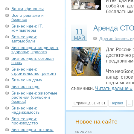
Итак, для н
собой он до
Банки, финансы
бесплатным
Все о рекламе и
бизнесе
Бизнес идеи: IT,
Аренда СТО
11
компьютеры
Бизнес идеи:
МАЙ
Другие бизнес и
автомобили
Бизнес идеи: медицина,
Для России 
здоровье, красота
достаточно 
Бизнес идеи: сотовая
предпринима
связь
Бизнес идеи:
Что необход
строительство, ремонт
ангар, стро
Бизнес на дому
подъемников
Бизнес на еде
съемники.
Читать дальше »
Бизнес идеи: животные,
растения (сельский
бизнес)
Страница 31 из 31
Первая
...
Бизнес идеи:
недвижимость
Бизнес идеи:
Новое на сайте
производство
Бизнес идеи: техника
06-24-2026