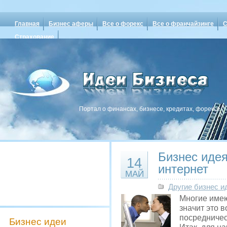
Главная
Бизнес аферы
Все о форекс
Все о франчайзинге
С
Страхование
Портал о финансах, бизнесе, кредитах, форексе
Бизнес идея
14
интернет
МАЙ
Другие бизнес и
Многие имеют
значит это 
посредничес
Бизнес идеи