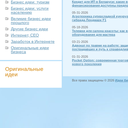
Бизнес идеи: туризм
Кредит для ИП в Беларуси: какие 
финансирования доступны предп
Бизнес идеи: услуги
населению
05-31-2026
Агротехника суперсладкой кукуру
Великие бизнес идеи
гибрида Лендмарк F1
прошлого
05-18-2026
Другие бизнес идеи
Тележки для салона красоты: как 
Интернет, СЕО
оборудование для мастера
Заработок в Интернете
03-21-2026
Адвокат по травме на работе: защи
Оригинальные идеи
пострадавших и путь к справедли
бизнеса
01-31-2026
Pocket Option: современная торго
нового поколения
Оригинальные
идеи
Все права защищены © 2026
Идеи би