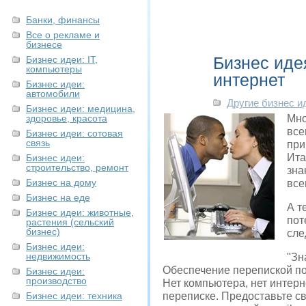
Банки, финансы
Все о рекламе и
бизнесе
Бизнес иде
Бизнес идеи: IT,
компьютеры
интернет
Бизнес идеи:
автомобили
Другие бизнес и
Бизнес идеи: медицина,
здоровье, красота
Мно
все
Бизнес идеи: сотовая
связь
при
Ита
Бизнес идеи:
строительство, ремонт
зна
Бизнес на дому
все
Бизнес на еде
А т
Бизнес идеи: животные,
пот
растения (сельский
бизнес)
сле
Бизнес идеи:
недвижимость
"Зн
Обеспечение перепиской по
Бизнес идеи:
производство
Нет компьютера, нет интерн
Бизнес идеи: техника
переписке. Предоставьте св