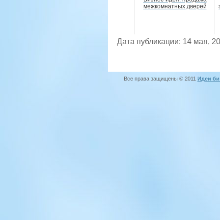
межкомнатных дверей
Дата публикации: 14 мая, 2
Все права защищены © 2011
Идеи би