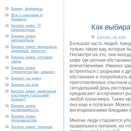
Банки, финансы
Все о рекламе и
бизнесе
Как выбира
Бизнес идеи: IT,
компьютеры
Бизнес идеи:
Бизнес на еде
автомобили
Большая часть людей, пред
Бизнес идеи: медицина,
только такую еду, которая 
здоровье, красота
Несмотря на это, они иногд
Бизнес идеи: сотовая
кафе где уютная обстановк
связь
впечатлениями.
Именно зде
Бизнес идеи:
встретиться с родными и др
строительство, ремонт
обстановке и попробовать 
Бизнес на дому
приготовленные опытным 
Бизнес на еде
сегодняшний день рестора
Бизнес идеи: животные,
предлагают ассортимент ра
растения (сельский
любой кухни мира. Также кро
бизнес)
она еще и полезная. Можно
Бизнес идеи:
недвижимость
вегетарианскими блюдами 
Бизнес идеи:
производство
Многие люди стараются упо
правильного питания, но чт
Бизнес идеи: техника