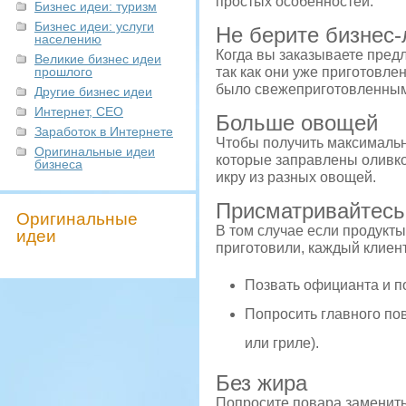
простых особенностей.
Бизнес идеи: туризм
Бизнес идеи: услуги
Не берите бизнес-
населению
Когда вы заказываете пред
Великие бизнес идеи
прошлого
так как они уже приготовле
было свежеприготовленным
Другие бизнес идеи
Интернет, СЕО
Больше овощей
Заработок в Интернете
Чтобы получить максимальн
Оригинальные идеи
которые заправлены оливко
бизнеса
икру из разных овощей.
Присматривайтесь
Оригинальные
В том случае если продукты
идеи
приготовили, каждый клиент
Позвать официанта и п
Попросить главного пов
или гриле).
Без жира
Попросите повара заменить