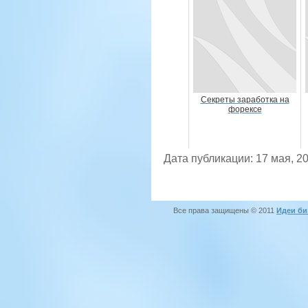
Секреты заработка на
форексе
Дата публикации: 17 мая, 2
Все права защищены © 2011
Идеи би