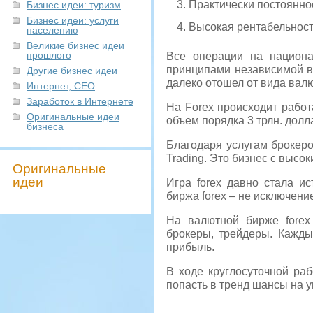
Практически постоянн
Бизнес идеи: туризм
Бизнес идеи: услуги
Высокая рентабельнос
населению
Великие бизнес идеи
прошлого
Все операции на национа
принципами независимой в
Другие бизнес идеи
далеко отошел от вида вал
Интернет, СЕО
Заработок в Интернете
На Forex происходит работ
Оригинальные идеи
объем порядка 3 трлн. долл
бизнеса
Благодаря услугам брокеро
Trading. Это бизнес с высо
Оригинальные
идеи
Игра forex давно стала и
биржа forex – не исключени
На валютной бирже forex
брокеры, трейдеры. Кажды
прибыль.
В ходе круглосуточной ра
попасть в тренд шансы на у