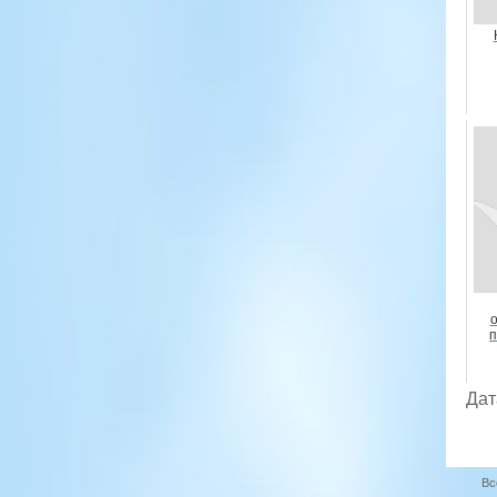
п
Дат
Вс