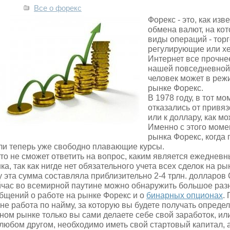
Все о форекс
Форекс - это, как из
обмена валют, на ко
виды операций - тор
регулирующие или х
Интернет все прочне
нашей повседневной 
человек может в режи
рынке Форекс.
В 1978 году, в тот м
отказались от привя
или к доллару, как мо
Именно с этого моме
рынка Форекс, когда
ли теперь уже свободно плавающие курсы.
то не сможет ответить на вопрос, каким является ежеднев
ка, так как нигде нет обязательного учета всех сделок на р
у эта сумма составляла приблизительно 2-4 трлн. долларов
час во всемирной паутине можно обнаружить большое раз
бщений о работе на рынке Форекс и о
бинарных опционах
.
 не работа по найму, за которую вы будете получать опред
ном рынке только вы сами делаете себе свой заработок, или
 любом другом, необходимо иметь свой стартовый капитал, 