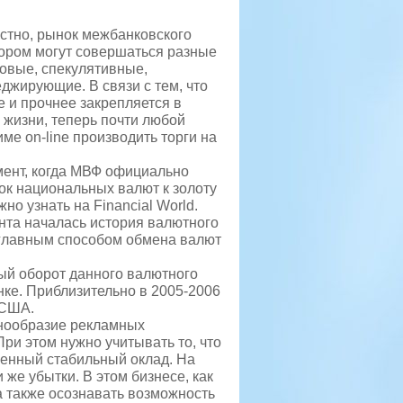
вестно, рынок межбанковского
тором могут совершаться разные
говые, спекулятивные,
еджирующие.
В связи с тем, что
е и прочнее закрепляется в
жизни, теперь почти любой
ме on-line производить торги на
омент, когда МВФ официально
зок национальных валют к золоту
жно узнать на Financial World.
нта началась история валютного
 главным способом обмена валют
ный оборот данного валютного
ынке. Приблизительно в 2005-2006
 США.
нообразие рекламных
 При этом нужно учитывать то, что
еленный стабильный оклад. На
 же убытки. В этом бизнесе, как
а также осознавать возможность