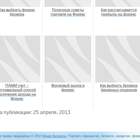
Как выбрать форекс
Полезные советы
Как рассчитывается
брокера
торговли на Форекс
прибыль на форекс
ПАММ счет –
Фондовый рынок и
Как выбрать брокера
оптимальный способ
форекс
бинарных опционов
олучения дохода на
Форекс
а публикации: 25 апреля, 2013
е права защищены © 2013
Идеи бизнеса
. Портал о финансах, бизнесе, кредитах, фор