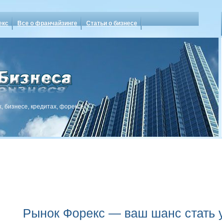
екс
Все о франчайзинге
Статьи о бизнесе
, бизнесе, кредитах, форексе
Рынок Форекс — ваш шанс стать