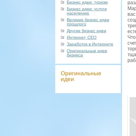
Бизнес идеи: туризм
раз
Мар
Бизнес идеи: услуги
населению
вас
Великие бизнес идеи
соз
прошлого
тре
Другие бизнес идеи
ест
Что
Интернет, СЕО
сче
Заработок в Интернете
тор
Оригинальные идеи
тща
бизнеса
раб
Оригинальные
идеи