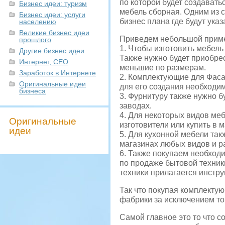
по которой будет создавать
Бизнес идеи: туризм
мебель сборная. Одним из 
Бизнес идеи: услуги
бизнес плана где будут ука
населению
Великие бизнес идеи
Приведем небольшой приме
прошлого
1. Чтобы изготовить мебел
Другие бизнес идеи
Также нужно будет приобре
Интернет, СЕО
меньшие по размерам.
Заработок в Интернете
2. Комплектующие для Фасад
Оригинальные идеи
для его создания необходи
бизнеса
3. Фурнитуру также нужно б
заводах.
4. Для некоторых видов ме
Оригинальные
изготовители или купить в м
идеи
5. Для кухонной мебели та
магазинах любых видов и р
6. Также покупаем необход
по продаже бытовой техник
техники прилагается инстру
Так что покупая комплекту
фабрики за исключением то
Самой главное это то что с