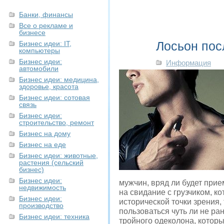
Банки, финансы
Все о рекламе и
бизнесе
Лосьон пос
Бизнес идеи: IT,
компьютеры
Бизнес идеи:
Информация
автомобили
Бизнес идеи: медицина,
здоровье, красота
Бизнес идеи: сотовая
связь
Бизнес идеи:
строительство, ремонт
Бизнес на дому
Бизнес на еде
Бизнес идеи: животные,
растения (сельский
бизнес)
Бизнес идеи:
мужчин, вряд ли будет при
недвижимость
на свидание с грузчиком, к
Бизнес идеи:
исторической точки зрения,
производство
пользоваться чуть ли не р
Бизнес идеи: техника
тройного одеколона, кото