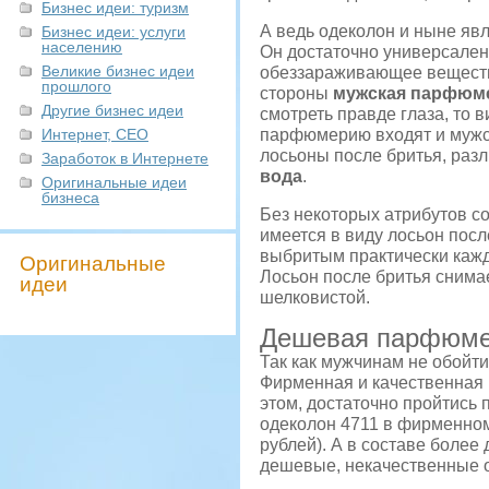
Бизнес идеи: туризм
А ведь одеколон и ныне яв
Бизнес идеи: услуги
населению
Он достаточно универсален:
Великие бизнес идеи
обеззараживающее вещество
прошлого
стороны
мужская парфюм
Другие бизнес идеи
смотреть правде глаза, то
Интернет, СЕО
парфюмерию входят и мужск
лосьоны после бритья, раз
Заработок в Интернете
вода
.
Оригинальные идеи
бизнеса
Без некоторых атрибутов с
имеется в виду лосьон пос
выбритым практически кажд
Оригинальные
Лосьон после бритья снимае
идеи
шелковистой.
Дешевая парфюме
Так как мужчинам не обойти
Фирменная и качественная 
этом, достаточно пройтись
одеколон 4711 в фирменном 
рублей). А в составе более
дешевые, некачественные 