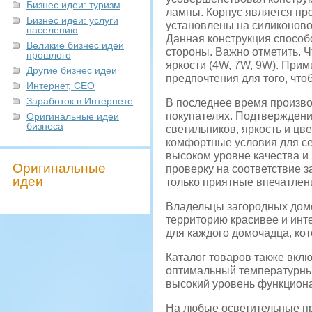
Бизнес идеи: туризм
лампы. Корпус является пр
Бизнес идеи: услуги
установлены на силиконово
населению
Данная конструкция способ
Великие бизнес идеи
стороны. Важно отметить. 
прошлого
яркости (4W, 7W, 9W). При
Другие бизнес идеи
предпочтения для того, чт
Интернет, СЕО
Заработок в Интернете
В последнее время произво
покупателях. Подтверждени
Оригинальные идеи
бизнеса
светильников, яркость и цв
комфортные условия для се
высоком уровне качества и
Оригинальные
проверку на соответствие 
идеи
только приятные впечатлен
Владельцы загородных дом
территорию красивее и инт
для каждого домочадца, ко
Каталог товаров также вкл
оптимальный температурный
высокий уровень функциона
На любые осветительные п