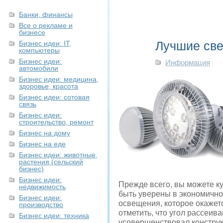
Банки, финансы
Все о рекламе и
бизнесе
Лучшие све
Бизнес идеи: IT,
компьютеры
Бизнес идеи:
Информация
автомобили
Бизнес идеи: медицина,
здоровье, красота
Бизнес идеи: сотовая
связь
Бизнес идеи:
строительство, ремонт
Бизнес на дому
Бизнес на еде
Бизнес идеи: животные,
растения (сельский
бизнес)
Бизнес идеи:
Прежде всего, вы можете к
недвижимость
быть уверены в экономично
Бизнес идеи:
освещения, которое окаже
производство
отметить, что угол рассеив
Бизнес идеи: техника
усовершенствовал конструк