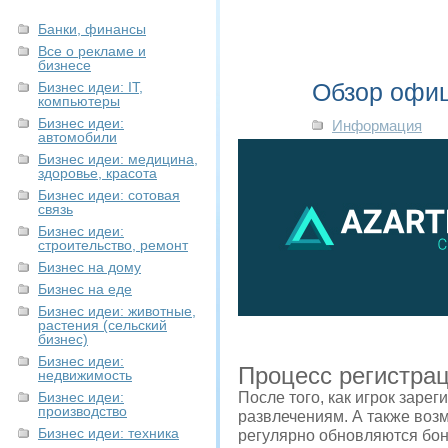
Банки, финансы
Все о рекламе и
бизнесе
Обзор офиц
Бизнес идеи: IT,
компьютеры
Бизнес идеи:
Информация
автомобили
Бизнес идеи: медицина,
здоровье, красота
Бизнес идеи: сотовая
связь
Бизнес идеи:
строительство, ремонт
Бизнес на дому
Бизнес на еде
Бизнес идеи: животные,
растения (сельский
бизнес)
Бизнес идеи:
Процесс регистра
недвижимость
Бизнес идеи:
После того, как игрок заре
производство
развлечениям. А также возм
Бизнес идеи: техника
регулярно обновляются бон