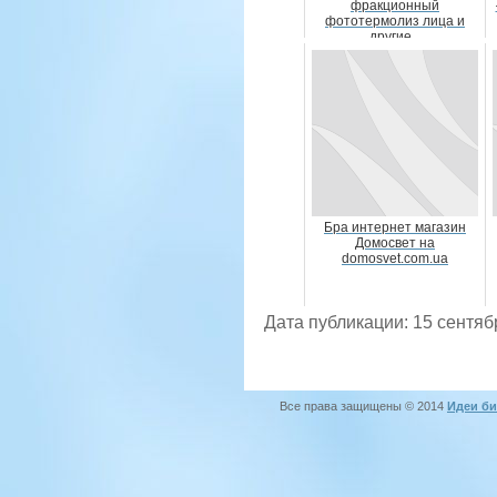
фракционный
фототермолиз лица и
другие...
Бра интернет магазин
Домосвет на
domosvet.com.ua
Дата публикации: 15 сентяб
Все права защищены © 2014
Идеи би