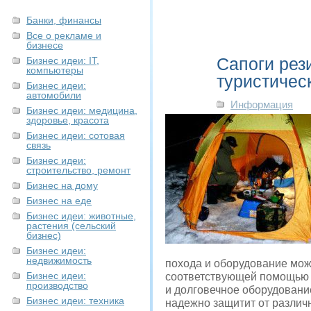
Банки, финансы
Все о рекламе и
бизнесе
Сапоги рез
Бизнес идеи: IT,
компьютеры
туристичес
Бизнес идеи:
автомобили
Информация
Бизнес идеи: медицина,
здоровье, красота
Бизнес идеи: сотовая
связь
Бизнес идеи:
строительство, ремонт
Бизнес на дому
Бизнес на еде
Бизнес идеи: животные,
растения (сельский
бизнес)
Бизнес идеи:
недвижимость
похода и оборудование може
Бизнес идеи:
соответствующей помощью в
производство
и долговечное оборудование
Бизнес идеи: техника
надежно защитит от различ