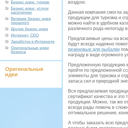
Бизнес идеи: туризм
воздухе.
Бизнес идеи: услуги
Данная компания смогла за
населению
продукции для туризма и о
Великие бизнес идеи
прошлого
можно найти в удобном кат
различного рода непогоду в
Другие бизнес идеи
Интернет, СЕО
Предлагаемые цены на всю 
Заработок в Интернете
будут всегда надежно помо
Оригинальные идеи
резиновые для рыбалки
пом
бизнеса
награду в виде огромного у
Предложенную продукцию мо
Оригинальные
пройти по предложенной сс
идеи
элементы для туризма и отд
запаса сил и природной эн
Вся предлагаемая продукци
сертификат качества и это 
продукции. Можно, так же о
всегда рады помочь в слож
оптимальное решение, коне
А чтобы заказать всю пред