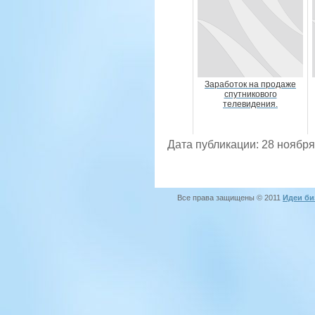
Заработок на продаже
спутникового
телевидения.
Дата публикации: 28 ноября
Все права защищены © 2011
Идеи би