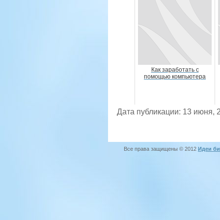
Как заработать с
помощью компьютера
Дата публикации: 13 июня, 
Все права защищены © 2012
Идеи би