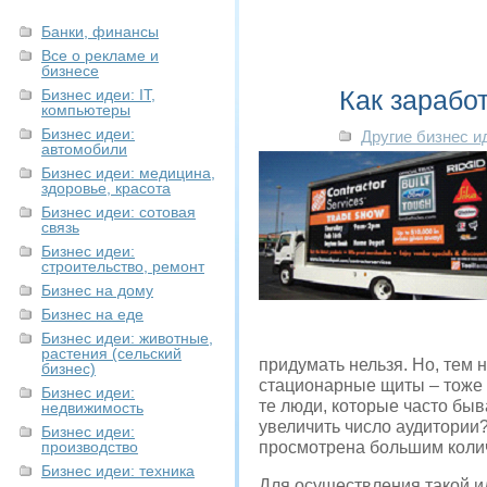
Банки, финансы
Все о рекламе и
бизнесе
Как зарабо
Бизнес идеи: IT,
компьютеры
Бизнес идеи:
Другие бизнес и
автомобили
Бизнес идеи: медицина,
здоровье, красота
Бизнес идеи: сотовая
связь
Бизнес идеи:
строительство, ремонт
Бизнес на дому
Бизнес на еде
Бизнес идеи: животные,
растения (сельский
придумать нельзя.
Но, тем н
бизнес)
стационарные щиты – тоже н
Бизнес идеи:
те люди, которые часто быв
недвижимость
увеличить число аудитории
Бизнес идеи:
производство
просмотрена большим колич
Бизнес идеи: техника
Для осуществления такой ид