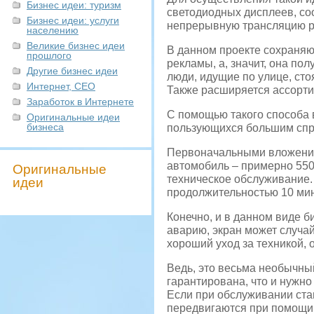
Бизнес идеи: туризм
светодиодных дисплеев, со
Бизнес идеи: услуги
непрерывную трансляцию р
населению
Великие бизнес идеи
В данном проекте сохраняю
прошлого
рекламы, а, значит, она по
Другие бизнес идеи
люди, идущие по улице, сто
Интернет, СЕО
Также расширяется ассорти
Заработок в Интернете
С помощью такого способа 
Оригинальные идеи
бизнеса
пользующихся большим спро
Первоначальными вложениям
автомобиль – примерно 5500
Оригинальные
техническое обслуживание. 
идеи
продолжительностью 10 мину
Конечно, и в данном виде б
аварию, экран может случа
хороший уход за техникой, 
Ведь, это весьма необычный
гарантирована, что и нужн
Если при обслуживании ст
передвигаются при помощи 